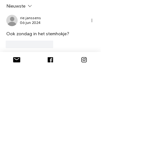
Nieuwste
rie.janssens
06 jun 2024
Ook zondag in het stemhokje?
Like
Reageren
Joost Elli
07 jun 2024
Reageren op
rie.janssens
Niet zolang Jeremie Vaneeckhout zijn 
snor heeft ...
Like
Reageren
Stuur me een bericht, laat
me weten wat je denkt