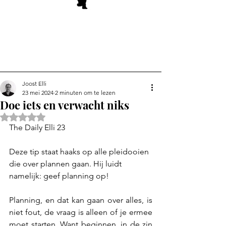
Joost Elli
23 mei 2024
2 minuten om te lezen
Doe iets en verwacht niks
Beoordeeld met NaN uit 5 sterren.
The Daily Elli 23
Deze tip staat haaks op alle pleidooien 
die over plannen gaan. Hij luidt 
namelijk: geef planning op!
Planning, en dat kan gaan over alles, is 
niet fout, de vraag is alleen of je ermee 
moet starten. Want beginnen, in de zin 