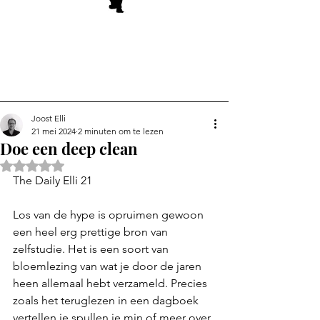
Joost Elli
21 mei 2024
2 minuten om te lezen
Doe een deep clean
Beoordeeld met NaN uit 5 sterren.
The Daily Elli 21
Los van de hype is opruimen gewoon 
een heel erg prettige bron van 
zelfstudie. Het is een soort van 
bloemlezing van wat je door de jaren 
heen allemaal hebt verzameld. Precies 
zoals het teruglezen in een dagboek 
vertellen je spullen je min of meer over 