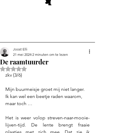
Joost Elli
21 mei 2024
2 minuten om te lezen
De raamtuurder
Beoordeeld met NaN uit 5 sterren.
zkv (3/6)
Mijn buurmeisje groet mij niet langer. 
Ik kan wel een beetje raden waarom, 
maar toch …
Het is weer volop streven-naar-mooie-
lijven-tijd. De lente brengt fraaie 
plaatjes met zich mee. Dat zie ik 