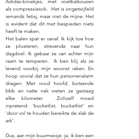
Adidas-broekjes, met voetbalkousen 
als compressiesok.  Het is ongetwijfeld 
iemands fetisj, maar niet de mijne. Het 
is evident dat dit met bespieden niets 
heeft te maken.
Het balen spat er vanaf. Ik kijk toe hoe 
ze ploeteren, strevende naar hun 
dagdoel. Ik gebaar ze van achter mijn 
raam te temperen.  Ik ben blij als ze 
levend voorbij mijn woonst raken. En 
hoop vooral dat ze hun personenalarm 
dragen. Met rood hoofd, botsende 
bbb en natte nek vreten ze gestaag 
elke kilometer.  Zichzelf moed 
inpratend: 'bucketlist, bucketlist' en 
'door vol te houden bereikte de slak de 
ark'.
Dus, aan mijn buurmeisje: ja, ik ben een 