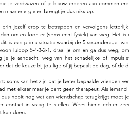
die je verdwazen of je blauw ergeren aan commenteren
en maar energie en brengt je dus niks op.
rin jezelf erop te betrappen en vervolgens letterlijk di
 dan om en loop er (soms echt fysiek) van weg. Het is 
 dit is een prima situatie waarbij de 5 seconderegel van
oon luidop 5-4-3-2-1, draai je om en ga dus weg, om 
 je je aandacht, weg van het schadelijke of impulsie
 dat de keuze bij jou ligt: of jij bepaalt de dag, of de 
t: soms kan het zijn dat je beter bepaalde vrienden verm
ad met elkaar maar je bent geen therapeut. Als iemand 
e dus nooit nog wat aan vriendschap terugkrijgt moet je 
 contact in vraag te stellen. Wees hierin echter zeer 
t kan doen.