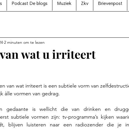
s
Podcast De blogs
Muziek
Zkv
Brievenpost
24
2 minuten om te lezen
 van wat u irriteert
N uit 5 sterren.
 van wat irriteert is een subtiele vorm van zelfdestruct
jk àlle vormen van gedrag.
 gedaante is wellicht die van drinken en drugge
rst subtiele vormen zijn: tv-programma’s kijken waarin 
, blijven luisteren naar een radiozender die je in f