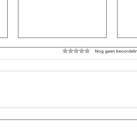
Beoordeeld met 0 uit 5 sterren
Nog geen beoordeli
Bingen en opblijfwraak
Bij 
eerst