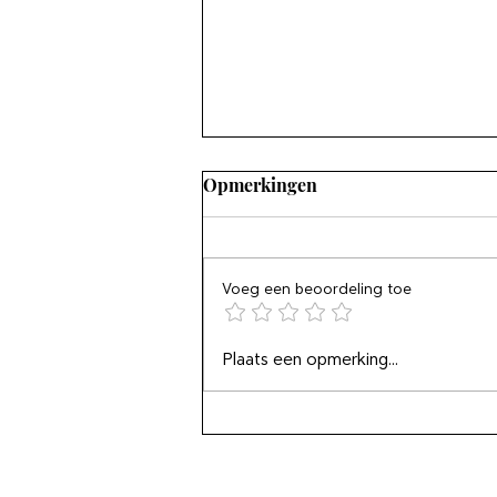
Opmerkingen
Voeg een beoordeling toe
Blijf bij, of toch een beetje,
Plaats een opmerking...
en hang de wringer niet uit