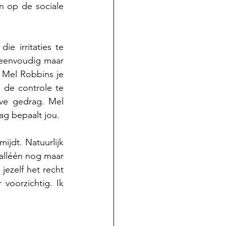
 op de sociale 
e irritaties te 
eenvoudig maar 
 Mel Robbins je 
de controle te 
ve gedrag. Mel 
dag bepaalt jou.
ijdt. Natuurlijk 
alléén nog maar 
jezelf het recht 
voorzichtig. Ik 