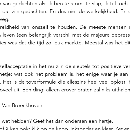
 van gedachten als: ik ben te stom, te slap, ik tel toch 
 dat zijn gedachten. En dus niet de werkelijkheid. En 
 weg.
reidheid van onszelf te houden. De meeste mensen 
leven (een belangrijk verschil met de majeure depressi
cies was dat die tijd zo leuk maakte. Meestal was het dit
lfacceptatie in het nu zijn de sleutels tot positieve ve
nnetje: wat ook het probleem is, het enige waar je aan
. Het is de toverformule die alleszins heel veel oplost. 
oveel uit. Eén ding: alleen erover praten zal niks uithalen
ne Van Broeckhoven
el wat hebben? Geef het dan onderaan een hartje.
 X kan ook: klik op de knop linksonder en klaar. Zet er