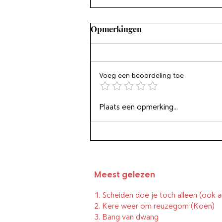
Opmerkingen
Voeg een beoordeling toe
Wees zuinig met positief
Plaats een opmerking...
denken
Meest gelezen
1.
Scheiden doe je toch alleen (ook a
2.
Kere weer om reuzegom
(Koen)
3.
Bang van dwang