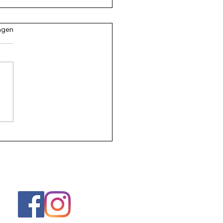
.
ngen
eren, gedachten, zijn
nooit opgelost met ander
eker en andere
chten