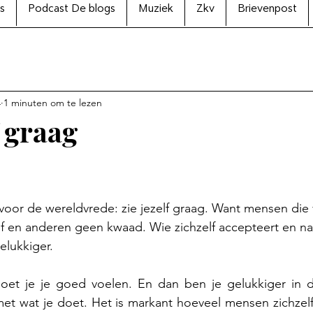
s
Podcast De blogs
Muziek
Zkv
Brievenpost
4
1 minuten om te lezen
f graag
N uit 5 sterren.
 voor de wereldvrede: zie jezelf graag. Want mensen die v
f en anderen geen kwaad. Wie zichzelf accepteert en na
elukkiger.
doet je je goed voelen. En dan ben je gelukkiger in
t wat je doet. Het is markant hoeveel mensen zichzelf 