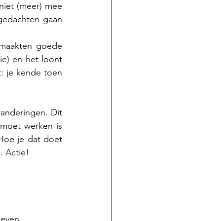
niet (meer) mee 
gedachten gaan 
maakten goede 
e) en het loont 
: je kende toen 
randeringen. Dit 
 moet werken is 
Hoe je dat doet 
. Actie!
 even 