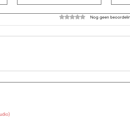
Beoordeeld met 0 uit 5 sterren
Nog geen beoordeli
Wat je probeert te vermijden
Piek
maak je net erger
nog 
gepi
geda
udio)