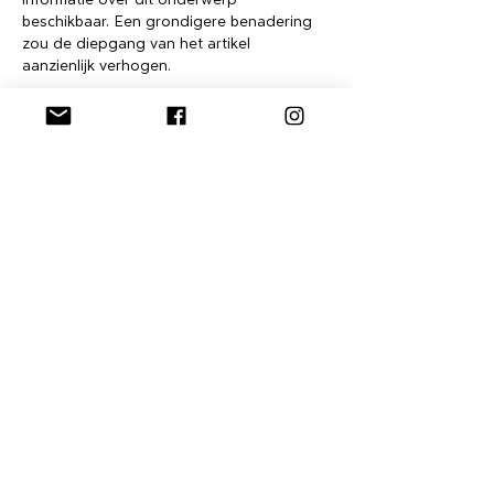
beschikbaar. Een grondigere benadering 
zou de diepgang van het artikel 
aanzienlijk verhogen.
Like
Reageren
Stuur me een bericht, laat
me weten wat je denkt