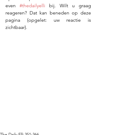
even 
#thedailyelli
 bij. Wilt u graag 
reageren? Dat kan beneden op deze 
pagina (opgelet: uw reactie is 
zichtbaar).
The Daily Elli 351-366