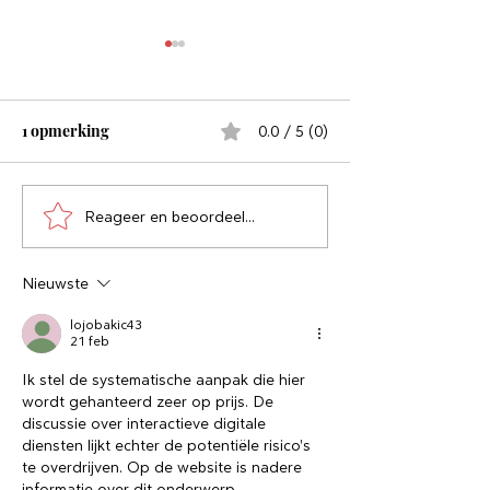
1 opmerking
0.0 / 5 (0)
Reageer en beoordeel...
Wat je sloopt is niet het
Waarom wil je g
doen maar het denken
worden?
erna
Nieuwste
lojobakic43
21 feb
Ik stel de systematische aanpak die hier 
wordt gehanteerd zeer op prijs. De 
discussie over interactieve digitale 
diensten lijkt echter de potentiële risico's 
te overdrijven. Op de website is nadere 
informatie over dit onderwerp 