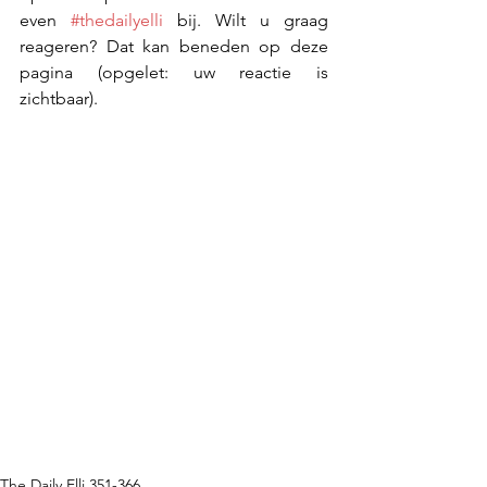
even 
#thedailyelli
 bij. Wilt u graag 
reageren? Dat kan beneden op deze 
pagina (opgelet: uw reactie is 
zichtbaar).
The Daily Elli 351-366