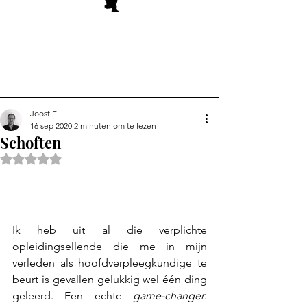
Joost Elli
16 sep 2020
2 minuten om te lezen
Schoften
Beoordeeld met NaN uit 5 sterren.
Ik heb uit al die verplichte 
opleidingsellende die me in mijn 
verleden als hoofdverpleegkundige te 
beurt is gevallen gelukkig wel één ding 
geleerd. Een echte 
game-changer
. 