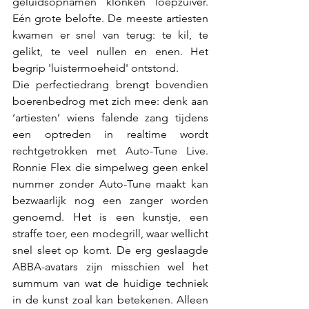
geluidsopnamen klonken loepzuiver. 
Eén grote belofte. De meeste artiesten 
kwamen er snel van terug: te kil, te 
gelikt, te veel nullen en enen. Het 
begrip 'luistermoeheid' ontstond.  
Die perfectiedrang brengt bovendien 
boerenbedrog met zich mee: denk aan 
‘artiesten’ wiens falende zang tijdens 
een optreden in realtime wordt 
rechtgetrokken met Auto-Tune Live. 
Ronnie Flex die simpelweg geen enkel 
nummer zonder Auto-Tune maakt kan 
bezwaarlijk nog een zanger worden 
genoemd. Het is een kunstje, een 
straffe toer, een modegrill, waar wellicht 
snel sleet op komt. De erg geslaagde 
ABBA-avatars zijn misschien wel het  
summum van wat de huidige techniek 
in de kunst zoal kan betekenen. Alleen 