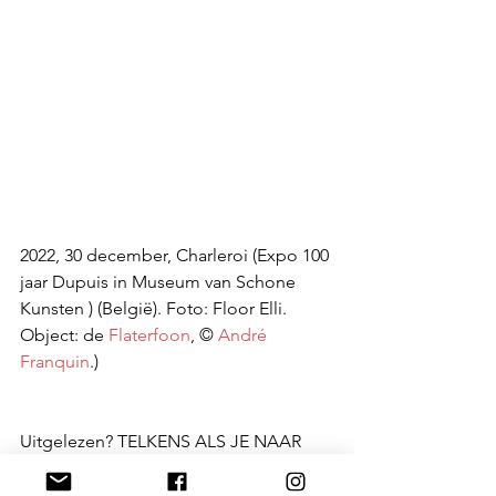
2022, 30 december, Charleroi (Expo 100 
jaar Dupuis in Museum van Schone 
Kunsten ) (België). Foto: Floor Elli. 
Object: de 
Flaterfoon
, © 
André 
Franquin
.)
Uitgelezen? TELKENS ALS JE NAAR 
ONS KOMT, mijn single , blijft, ook na 
één jaar, voor u onverminderd 