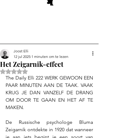
Joost Elli
12 jul 2025
1 minuten om te lezen
Het Zeigarnik-effect
Beoordeeld met NaN uit 5 sterren.
The Daily Elli 222 WERK GEWOON EEN 
PAAR MINUTEN AAN DE TAAK. VAAK 
KRIJG JE DAN VANZELF DE DRANG 
OM DOOR TE GAAN EN HET AF TE 
MAKEN.
De Russische psychologe Bluma 
Zeigarnik ontdekte in 1920 dat wanneer 
je aan iets begint je een soort van 