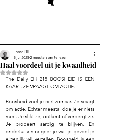
Joost Elli
8 jul 2025
2 minuten om te lezen
Haal voordeel uit je kwaadheid
Beoordeeld met NaN uit 5 sterren.
The Daily Elli 218 BOOSHEID IS EEN 
KAART. ZE VRAAGT OM ACTIE.
Boosheid voel je niet zomaar. Ze vraagt 
om actie. Echter meestal doe je er niets 
mee. Je slikt ze, ontkent of verbergt ze. 
Je probeert aardig te blijven. En 
ondertussen negeer je wat je gevoel je 
eigenlijk wil vertellen. Boosheid is een 