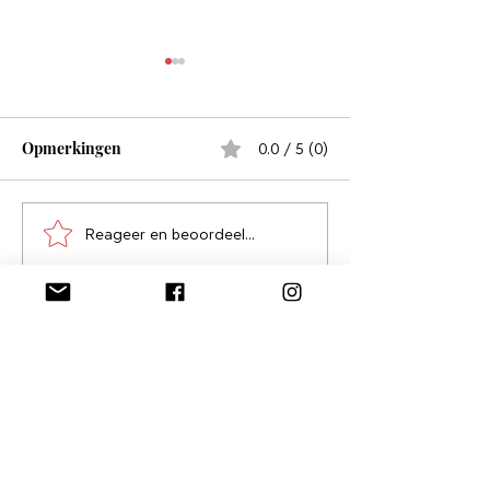
Opmerkingen
0.0 / 5 (0)
Ga opruimen
Ga iets maken
Reageer en beoordeel...
Stuur me een bericht, laat
me weten wat je denkt