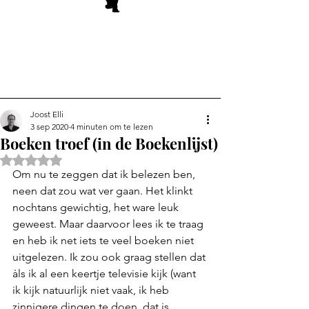
Joost Elli
3 sep 2020
4 minuten om te lezen
Boeken troef (in de Boekenlijst)
Beoordeeld met NaN uit 5 sterren.
Om nu te zeggen dat ik belezen ben, 
neen dat zou wat ver gaan. Het klinkt 
nochtans gewichtig, het ware leuk 
geweest. Maar daarvoor lees ik te traag 
en heb ik net iets te veel boeken niet 
uitgelezen. Ik zou ook graag stellen dat 
àls ik al een keertje televisie kijk (want 
ik kijk natuurlijk niet vaak, ik heb 
zinnigere dingen te doen, dat is 