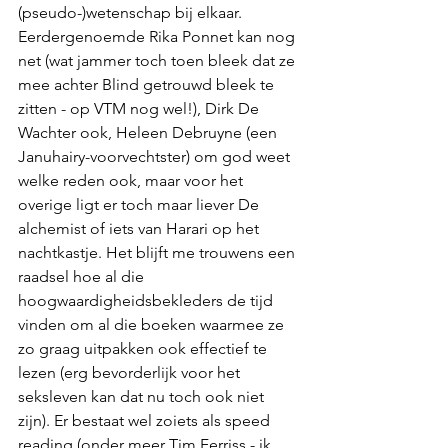
(pseudo-)wetenschap bij elkaar. 
Eerdergenoemde Rika Ponnet kan nog 
net (wat jammer toch toen bleek dat ze 
mee achter Blind getrouwd bleek te 
zitten - op VTM nog wel!), Dirk De 
Wachter ook, Heleen Debruyne (een 
Januhairy-voorvechtster) om god weet 
welke reden ook, maar voor het 
overige ligt er toch maar liever De 
alchemist of iets van Harari op het 
nachtkastje. Het blijft me trouwens een 
raadsel hoe al die 
hoogwaardigheidsbekleders de tijd 
vinden om al die boeken waarmee ze 
zo graag uitpakken ook effectief te 
lezen (erg bevorderlijk voor het 
seksleven kan dat nu toch ook niet 
zijn). Er bestaat wel zoiets als speed 
reading (onder meer Tim Ferriss - ik 