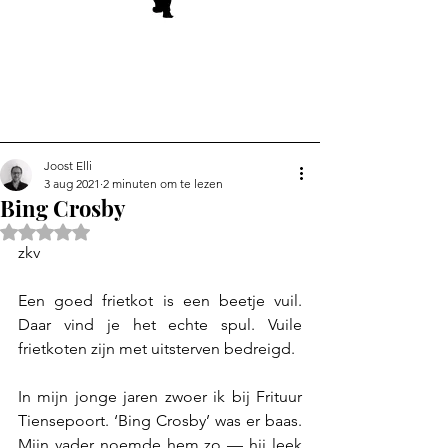
Joost Elli
3 aug 2021
2 minuten om te lezen
Bing Crosby
Beoordeeld met NaN uit 5 sterren.
zkv
Een goed frietkot is een beetje vuil. 
Daar vind je het echte spul. Vuile 
frietkoten zijn met uitsterven bedreigd.
In mijn jonge jaren zwoer ik bij Frituur 
Tiensepoort. ‘Bing Crosby’ was er baas. 
Mijn vader noemde hem zo — hij leek 