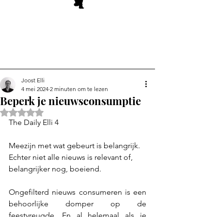
Joost Elli
4 mei 2024
2 minuten om te lezen
Beperk je nieuwsconsumptie
Beoordeeld met NaN uit 5 sterren.
The Daily Elli 4
Meezijn met wat gebeurt is belangrijk. 
Echter niet alle nieuws is relevant of, 
belangrijker nog, boeiend.
Ongefilterd nieuws consumeren is een 
behoorlijke domper op de 
feestvreugde. En al helemaal als je 