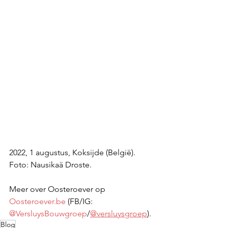
2022, 1 augustus, Koksijde (België). 
Foto: Nausikaä Droste.
Meer over Oosteroever op
Oosteroever.be
 (FB/IG: 
@VersluysBouwgroep
/
@versluysgroep
).
Blog