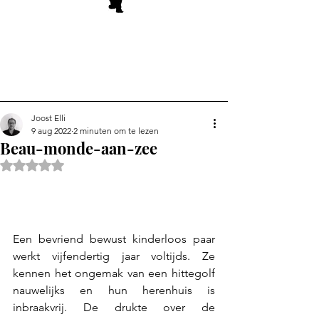
Joost Elli
9 aug 2022
2 minuten om te lezen
Beau-monde-aan-zee
Beoordeeld met NaN uit 5 sterren.
Een bevriend bewust kinderloos paar 
werkt vijfendertig jaar voltijds. Ze 
kennen het ongemak van een hittegolf 
nauwelijks en hun herenhuis is 
inbraakvrij. De drukte over de 