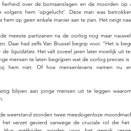
t fierheid over de bomaanslagen en de moorden op 
e volgens hem ‘opgelucht’. Deze man was betrokken
 hem op geen enkele manier aan te zien. Het neigt naa
de meeste partizanen na de oorlog nog maar nauwelij
en. Daar had zelfs Van Brussel begrip voor. “Het is begri
r de 
liquidaties. 
Het valt zoveel jaren later moeilijk uit te
 jonge mensen te laten begrijpen wat de oorlog precies i
bij hem niet. Of hoe mensenlevens nemen nu en
 lastig blijven aan jonge mensen uit te leggen waar
n. 
 de weerstand stonden twee meedogenloze moordmachi
t het verzet gevierd vanwege de cruciale rol die het 
ng. Hun methodes worden voor het gemak verget