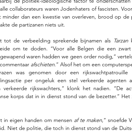
arbij de politiek-ideologische factor te onderschatten n
alle collaborateurs waren Jodenhaters of fascisten. Vo
et minder dan een kwestie van overleven, brood op de p
kte de partizanen niets uit.
et tot de verbeelding sprekende bijnamen als 
Tarzan
 
leide om te doden. “Voor alle Belgen die een zwart 
gewapend waren hadden we geen order nodig,” vertelde h
 commentaar 
afschieten
.” Alsof het om een computerspe
razen was genomen door een rijkswachtpatrouille 
dingsactie per ongeluk een stel verkeerde agenten a
 verkeerde rijkswachters,” klonk het nadien. “De ac
nse korps dat in in dienst stond van de bezetter.” Het 
ht in eigen handen om mensen 
af te maken
,” snoefde V
d. Niet de politie, die toch in dienst stond van de Duits