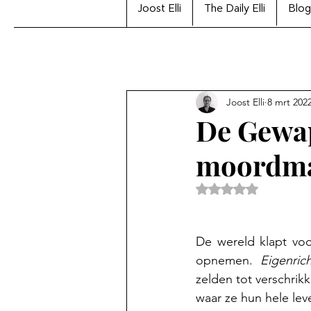
Joost Elli
The Daily Elli
Blog
Joost Elli
8 mrt 202
De Gewap
moordma
Beoordeeld met Na
De wereld klapt voo
opnemen. 
Eigenric
zelden tot verschrik
waar ze hun hele lev