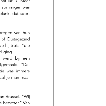
atuurlijk. Maar 
or sommigen was 
lank, dat soort 
kregen van hun 
of Duitsgezind 
ij trots, “die 
l ging. 
 werd bij een 
fgemaakt. “Dat 
tie was immers 
zal je man maar 
an Brussel. “Wìj 
e bezetter.” Van 