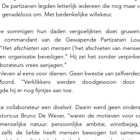
  De partizanen legden letterlijk iedereen die nog maar v
d genadeloos om. Met bedenkelijke willekeur.
 sommigen hun daden vergoelijkten doet gruwen.
al commandant van de Gewapende Partizanen Loui
 “Het 
afschieten van mensen
 (‘het afschieten van mensen
en organisatie beveiligen.” Hij zei het zonder verpinke
aborateurs vrees aanjagen.” 
leven al eens voor dienen. Geen kwestie van zelfverded
de hij er nog fijntjes aan toe.
lke collaborateur een doelwit. Daarin werd geen onders
istoricus Bruno De Wever, “waren de motieven voor col
enselijke natuur: persoonlijke ambitie, winstbejag,
 zelfs de liefde heeft mensen bewogen tot samenw