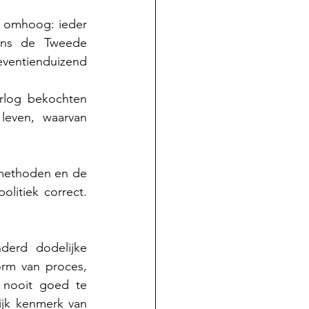
l omhoog: ieder 
ens de Tweede 
ventienduizend 
log bekochten 
even, waarvan 
 methoden en de 
litiek correct. 
erd dodelijke 
rm van proces, 
 nooit goed te 
jk kenmerk van 