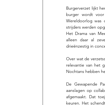
Burgerverzet lijkt h
burger wordt voor 
Wereldoorlog was d
strijders werden op
Het Drama van Meen
alleen daar al zev
drieënzestig in con
Over wat de verzetss
relevantie van het g
Nochtans hebben hee
De Gewapende Part
aanslagen op collab
afgemaakt. Dat toej
keuren. Het schendt