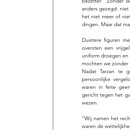
bezetter.” Zonder da
anders gezegd: niet 
het niet meer of ni
dingen. Maar dat maa
Duistere figuren m
oversten een vrijge
uniform droegen en 
mochten we zonder
Nadat Tarzan te g
persoonlijke vergel
waren in feite geen
gericht tegen het ga
wezen.
“Wij namen het rec
waren de wettelijkhei