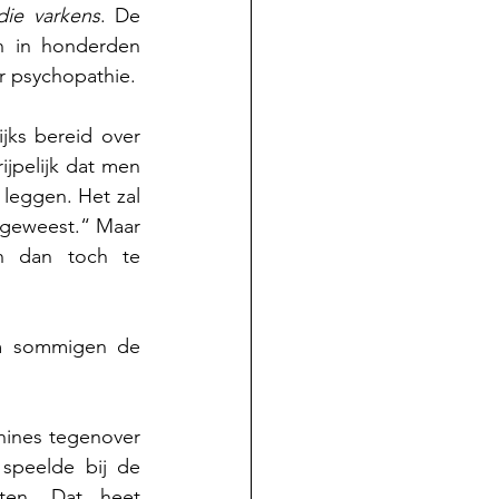
die varkens
. De 
 in honderden 
r psychopathie.
ks bereid over 
jpelijk dat men 
 leggen. Het zal 
s geweest.“ Maar 
 dan toch te 
om sommigen de 
nes tegenover 
speelde bij de 
en. Dat heet 