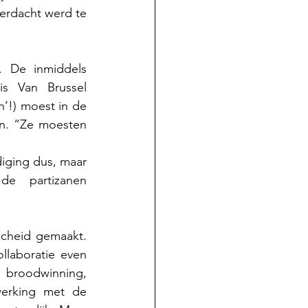
erdacht werd te 
 De inmiddels 
s Van Brussel 
’!) moest in de 
n. “Ze moesten  
iging dus, maar 
van intimidatie. Moord. “Verklikkers werden doodgewoon door de partizanen 
cheid gemaakt. 
laboratie even 
 broodwinning, 
erking met de 