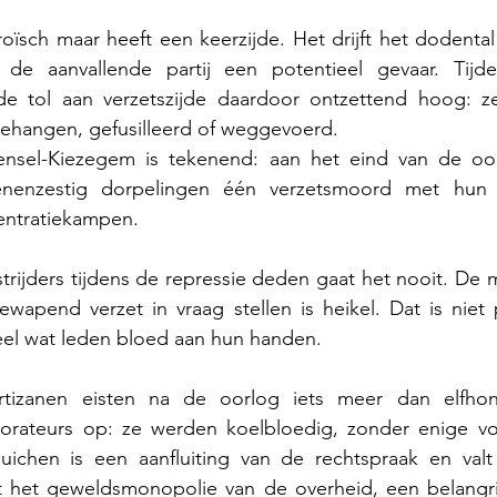
eroïsch maar heeft een keerzijde. Het drijft het dodenta
de aanvallende partij een potentieel gevaar. Tijd
e tol aan verzetszijde daardoor ontzettend hoog: ze
gehangen, gefusilleerd of weggevoerd. 
sel-Kiezegem is tekenend: aan het eind van de oor
enenzestig dorpelingen één verzetsmoord met hun l
centratiekampen.
trijders tijdens de repressie deden gaat het nooit. De
ewapend verzet in vraag stellen is heikel. Dat is niet po
l wat leden bloed aan hun handen. 
izanen eisten na de oorlog iets meer dan elfhond
orateurs op: ze werden koelbloedig, zonder enige vo
uichen is een aanfluiting van de rechtspraak en valt
 het geweldsmonopolie van de overheid, een belangri