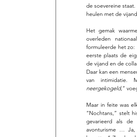
de soevereine staat.
heulen met de vijan
Het gemak waarmee
overleden nationa
formuleerde het zo:
eerste plaats de eig
de vijand en de coll
Daar kan een mensen
neergekogeld
,” voeg
Maar in feite was e
“Nochtans,” stelt h
gevarieerd als de m
avonturisme … Ja,