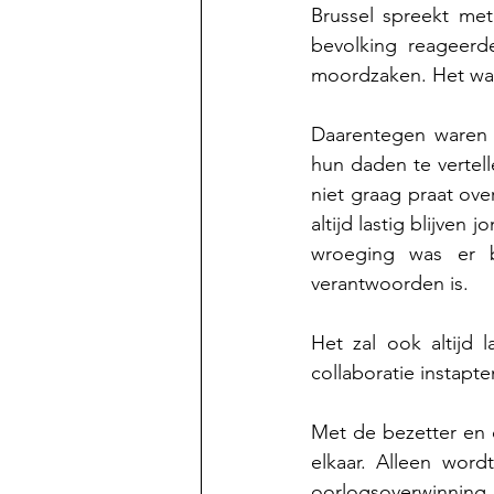
Brussel spreekt me
bevolking reageerd
moordzaken. Het was
Daarentegen waren 
hun daden te vertell
niet graag praat ove
altijd lastig blijven
wroeging was er 
verantwoorden is.
Het zal ook altijd
collaboratie instapte
Met de bezetter en
elkaar. Alleen word
oorlogsoverwinni