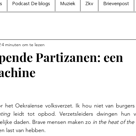
s
Podcast De blogs
Muziek
Zkv
Brievenpost
2
4 minuten om te lezen
ende Partizanen: een
chine
N uit 5 sterren.
r het Oekraïense volksverzet. Ik hou niet van burgers
hting
 leidt tot opbod. Verzetsleiders dwingen hun vo
kelijke daden. Brave mensen maken zo 
in the heat of th
en last van hebben.