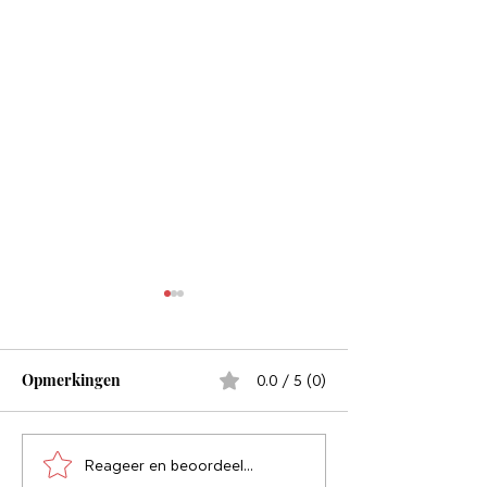
Opmerkingen
0.0 / 5 (0)
Valt er wat te lachen?
Reageer en beoordeel...
Uitstellen doe j