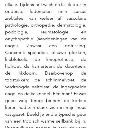
elkaar. Tijdens het wachten las ik op zijn 
onderste ledematen mijn cursus 
ziekteleer van weleer af: vasculaire 
pathologie, orthopedie, dermatologie, 
podologie, reumatologie en 
onychopathie (aandoeningen van de 
nagel). Zowaar een opfrissing. 
Concreet: spataders, blauwe plekken, 
krabletsels, de knieprothese, de 
holvoet, de hamerteen, de klauwteen, 
de likdoorn. Daarbovenop de 
topstukken: de schimmelvoet, de 
verdroogde eeltplaat, de ingegroeide 
nagel en de kalknagel. Eén man! Er was 
geen weg terug: binnen de kortste 
keren had zijn stank zich in mijn neus 
vastgezet. Beeld je er die typische geur 
van een tropisch warme selfbank bij in. 
Voor zulk een gedrag, in casu de vorm 