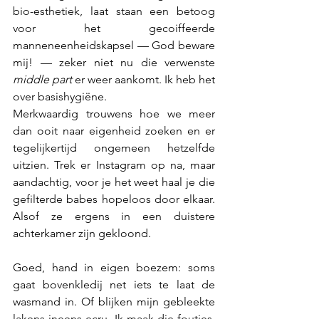
bio-esthetiek, laat staan een betoog 
voor het gecoiffeerde 
manneneenheidskapsel — God beware 
mij! — zeker niet nu die verwenste 
middle part
 er weer aankomt. Ik heb het 
over basishygiëne. 
Merkwaardig trouwens hoe we meer 
dan ooit naar eigenheid zoeken en er 
tegelijkertijd ongemeen hetzelfde 
uitzien. Trek er Instagram op na, maar 
aandachtig, voor je het weet haal je die 
gefilterde babes hopeloos door elkaar. 
Alsof ze ergens in een duistere 
achterkamer zijn gekloond.
Goed, hand in eigen boezem: soms 
gaat bovenkledij net iets te laat de 
wasmand in. Of blijken mijn gebleekte 
lakens ineens ecru. Ik maak die foutjes, 