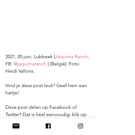
2021, 20 juni, Lubbeek (
Jàquima Ranch
, 
FB: 
@jaquimaranch
 ) (België). Foto: 
Heidi Vallons.
Vind je deze post leuk? Geef hem een 
hartje!
Deze post delen op Facebook of 
Twitter? Dat is heel eenvoudig: klik op 
de knop linksonder en klaar. Een 
comment toevoegen is altijd leuk.