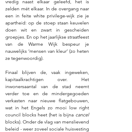
vredig naast elkaar geleefd, het is 
zelden mét elkaar. In de overgang naar 
een in feite white privilege-wijk zie je 
apartheid: op de stoep staan keuvelen 
doen wit en zwart in gescheiden 
groepjes. En op het jaarlijkse straatfeest 
van de Warme Wijk bespeur je 
nauwelijks ‘mensen van kleur’ (zo heten 
ze tegenwoordig). 
Finaal blijven de, vaak ingeweken, 
kapitaalkrachtigen over. Het 
inwonersaantal van de stad neemt 
verder toe en de mindergegoeden 
verkasten naar nieuwe flatgebouwen, 
wat in het Engels zo mooi low right 
council blocks heet (het is bijna 
cancel
blocks). Onder de vlag van menslievend 
beleid - weer zoveel sociale huisvesting 