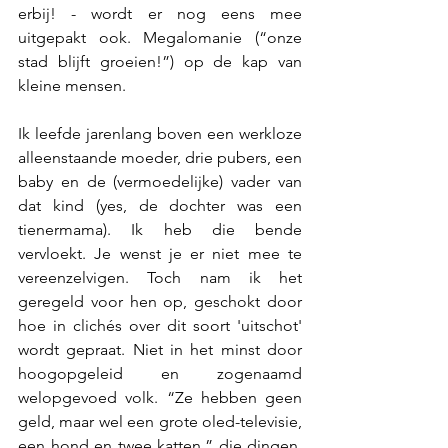
erbij! - wordt er nog eens mee 
uitgepakt ook. Megalomanie (“onze 
stad blijft groeien!”) op de kap van 
kleine mensen. 
Ik leefde jarenlang boven een werkloze 
alleenstaande moeder, drie pubers, een 
baby en de (vermoedelijke) vader van 
dat kind (yes, de dochter was een 
tienermama). Ik heb die bende 
vervloekt. Je wenst je er niet mee te 
vereenzelvigen. Toch nam ik het 
geregeld voor hen op, geschokt door 
hoe in clichés over dit soort 'uitschot' 
wordt gepraat. Niet in het minst door 
hoogopgeleid en zogenaamd 
welopgevoed volk. “Ze hebben geen 
geld, maar wel een grote oled-televisie, 
een hond en twee katten,” die dingen. 