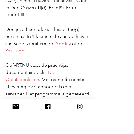
2022, 29 mei, Leuven (Tiensevest, Café 
In Den Ouwen Tijd) (België). Foto: 
Truus Elli. 
Doe jezelf een plezier, luister (nog) 
eens naar In 't kleine café aan de haven 
van Vader Abraham, op 
Spotify
 of op 
YouTube
.
Op VRT.NU staat de prachtige 
documentairereeks 
De 
Onfatsoenlijken
. Met name de eerste 
aflevering over armoede is een 
aanrader. Het programma is gebaseerd 
op het gelijknamige 
boek van Jan 
Antonissen
 (Pelckmans, 2018).
Blog
Blog