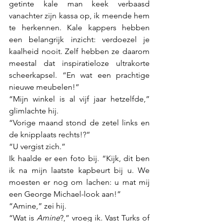
getinte kale man keek verbaasd 
vanachter zijn kassa op, ik meende hem 
te herkennen. Kale kappers hebben 
een belangrijk inzicht: verdoezel je 
kaalheid nooit. Zelf hebben ze daarom 
meestal dat inspiratieloze ultrakorte 
scheerkapsel. “En wat een prachtige 
nieuwe meubelen!”
“Mijn winkel is al vijf jaar hetzelfde,” 
glimlachte hij.
“Vorige maand stond de zetel links en 
de knipplaats rechts!?”
“U vergist zich.” 
Ik haalde er een foto bij. “Kijk, dit ben 
ik na mijn laatste kapbeurt bij u. We 
moesten er nog om lachen: u mat mij 
een George Michael-look aan!”
“Amine,” zei hij.
“Wat is 
Amine
?,” vroeg ik. Vast Turks of 