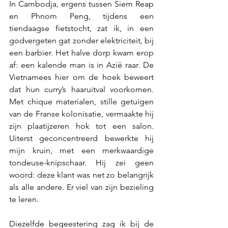
In Cambodja, ergens tussen Siem Reap 
en Phnom Peng, tijdens een  
tiendaagse fietstocht, zat ik, in een 
godvergeten gat zonder elektriciteit, bij 
een barbier. Het halve dorp kwam erop 
af: een kalende man is in Azië raar. De 
Vietnamees hier om de hoek beweert 
dat hun curry’s haaruitval voorkomen. 
Met chique materialen, stille getuigen 
van de Franse kolonisatie, vermaakte hij 
zijn plaatijzeren hok tot een salon. 
Uiterst geconcentreerd bewerkte hij 
mijn kruin, met een merkwaardige 
tondeuse-knipschaar. Hij zei geen 
woord: deze klant was net zo belangrijk 
als alle andere. Er viel van zijn bezieling 
te leren. 
Diezelfde begeestering zag ik bij de 