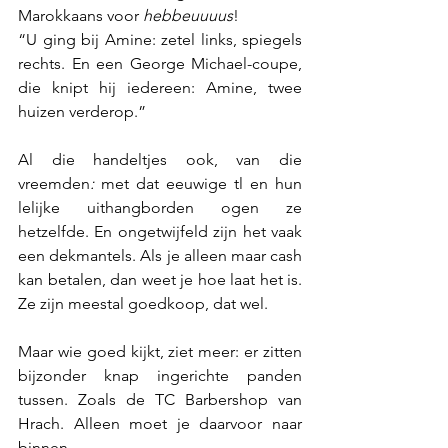
Marokkaans voor 
hebbeuuuus
!
“U ging bij Amine: zetel links, spiegels 
rechts. En een George Michael-coupe, 
die knipt hij iedereen: Amine, twee 
huizen verderop.”
Al die handeltjes ook, van die 
vreemden
: 
met dat eeuwige tl en hun 
lelijke uithangborden ogen ze 
hetzelfde. En ongetwijfeld zijn het vaak 
een dekmantels. Als je alleen maar cash 
kan betalen, dan weet je hoe laat het is.  
Ze zijn meestal goedkoop, dat wel.
Maar wie goed kijkt, ziet meer: er zitten 
bijzonder knap ingerichte panden 
tussen. Zoals de TC Barbershop van 
Hrach. Alleen moet je daarvoor naar 
binnen.