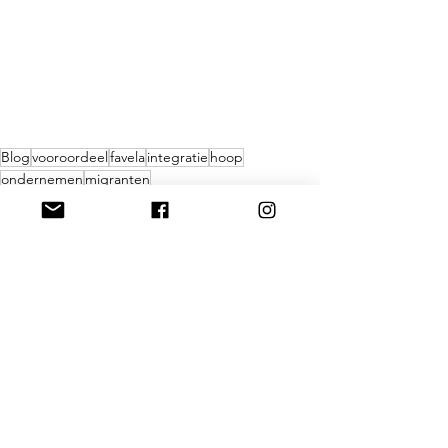
Blog
vooroordeel
favela
integratie
hoop
ondernemen
migranten
Blog
Alles weergeven
Gerelateerde posts