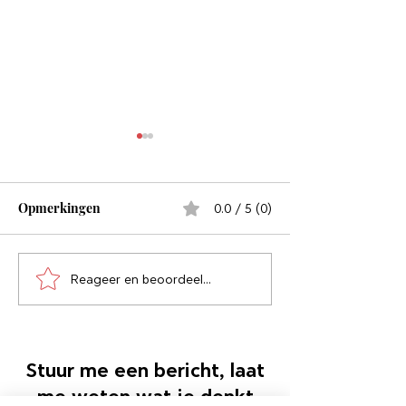
Opmerkingen
0.0 / 5 (0)
Reageer en beoordeel...
Kies radicaal focus of laat
Jongleer. (De ba
los. Nooit ergens tussenin
opvangen leer j
vanzelf)
Stuur me een bericht, laat
me weten wat je denkt