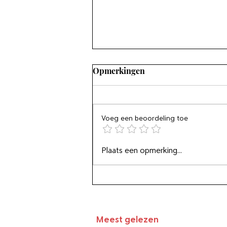
Opmerkingen
Voeg een beoordeling toe
Jaag succes (en gelukkig
Plaats een opmerking...
zijn) niet na
Meest gelezen