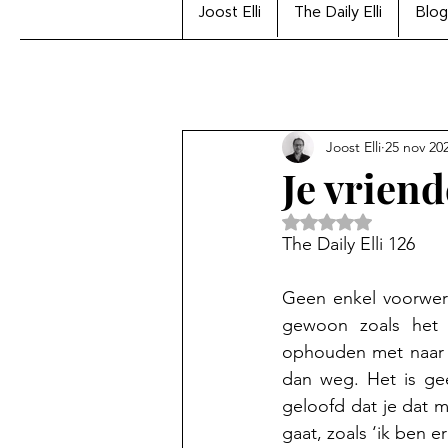
Joost Elli
The Daily Elli
Blog
Joost Elli
25 nov 20
Je vriend
Beoordeeld met Na
The Daily Elli 126
Geen enkel voorwerp i
gewoon zoals het i
ophouden met naar je
dan weg. Het is ge
geloofd dat je dat m
gaat, zoals ‘ik ben er