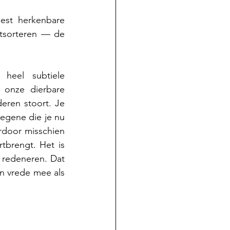
st herkenbare 
itsorteren — de 
heel subtiele 
 onze dierbare 
ren stoort. Je 
egene die je nu 
rdoor misschien 
rtbrengt. Het is 
 redeneren.
 Dat 
an vrede mee als 