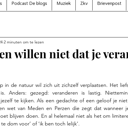
s
Podcast De blogs
Muziek
Zkv
Brievenpost
24
2 minuten om te lezen
en willen niet dat je ver
N uit 5 sterren.
n de natuur wil zich uit zichzelf verplaatsen. Het liefs
s. Anders: gezegd: veranderen is lastig. Niettemin
zelf te kijken. 
Als een gedachte of een geloof je niet 
en wet van Meden en Perzen die zegt dat wanneer je 
oet blijven doen. En al helemaal niet als het om limite
 te dom voor’ of ‘ik ben toch lelijk’. 