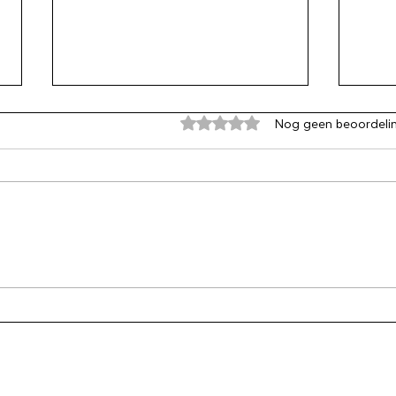
Beoordeeld met 0 uit 5 sterren
Nog geen beoordeli
Hum
Investeer in goede
technologie