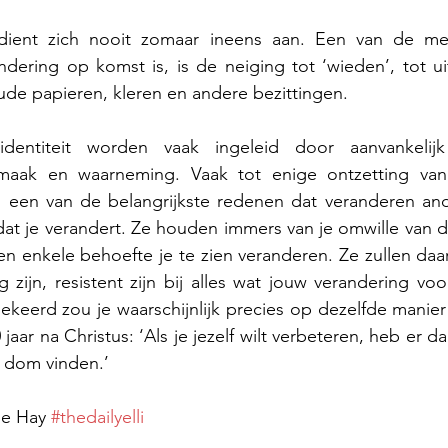
 dient zich nooit zomaar ineens aan. 
Een van de mee
ndering op komst is, is de neiging tot ‘wieden’, tot u
de papieren, kleren en andere bezittingen. 
identiteit worden vaak ingeleid door aanvankelijk 
smaak en waarneming. Vaak tot enige ontzetting van
s een van de belangrijkste redenen dat veranderen ande
 dat je verandert. Ze houden immers van je omwille van d
n enkele behoefte je te zien veranderen. Ze zullen daa
ig zijn, resistent zijn bij alles wat jouw verandering voo
eerd zou je waarschijnlijk precies op dezelfde manier
0 jaar na Christus: ‘Als je jezelf wilt verbeteren, heb er d
 dom vinden.’
se Hay 
#thedailyelli