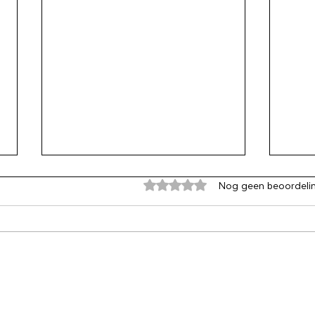
Beoordeeld met 0 uit 5 sterren
Nog geen beoordeli
Haal de banden aan. De hele
Gelu
tijd
keuz