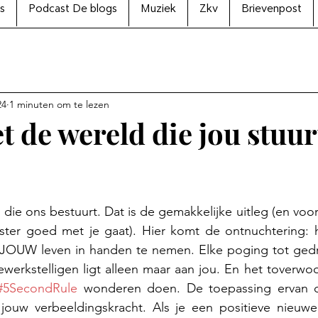
s
Podcast De blogs
Muziek
Zkv
Brievenpost
24
1 minuten om te lezen
et de wereld die jou stuur
N uit 5 sterren.
 die ons bestuurt. Dat is de gemakkelijke uitleg (en voor
jster goed met je gaat). Hier komt de ontnuchtering: h
 JOUW leven in handen te nemen. Elke poging tot gedr
ewerkstelligen ligt alleen maar aan jou. En het toverwo
#5SecondRule
 wonderen doen. De toepassing ervan d
ouw verbeeldingskracht. Als je een positieve nieuwe