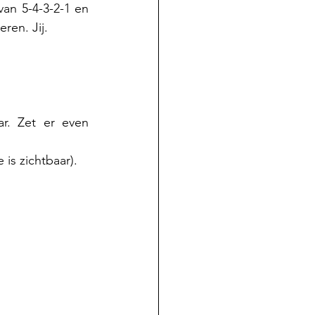
n 5-4-3-2-1 en 
ren. Jij.
Delen op Facebook of X kan ook: klik op de knop linksonder en klaar. Zet er even 
is zichtbaar).