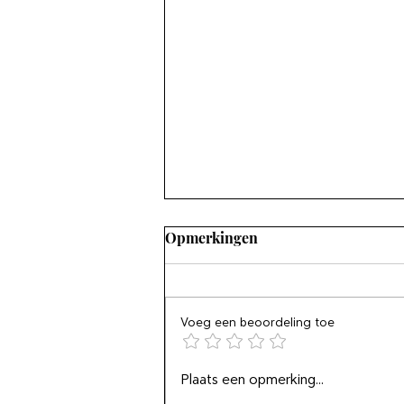
Opmerkingen
Voeg een beoordeling toe
Het geluksconcept maakt
Plaats een opmerking...
niet gelukkig