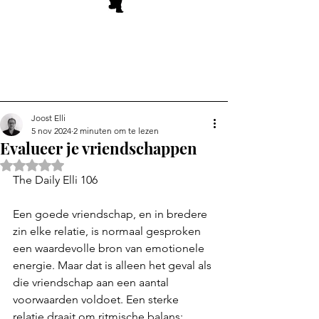
Joost Elli
5 nov 2024
2 minuten om te lezen
Evalueer je vriendschappen
Beoordeeld met NaN uit 5 sterren.
The Daily Elli 106
Een goede vriendschap, en in bredere 
zin elke relatie, is normaal gesproken 
een waardevolle bron van emotionele 
energie. Maar dat is alleen het geval als 
die vriendschap aan een aantal 
voorwaarden voldoet. Een sterke 
relatie draait om ritmische balans: 