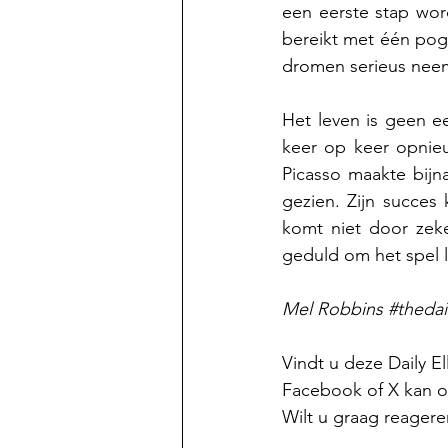
een eerste stap word
bereikt met één pogin
dromen serieus neem
Het leven is geen e
keer op keer opnieu
Picasso maakte bijn
gezien. Zijn succes
komt niet door zeke
geduld om het spel l
Mel Robbins 
#thedail
Vindt u deze Daily E
Facebook of X kan oo
Wilt u graag reagere