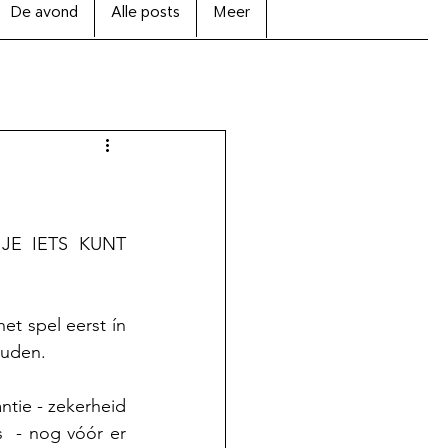
De avond
Alle posts
Meer
JE IETS KUNT 
et spel eerst ín 
ouden.
ie - zekerheid 
s  - nog vóór er 