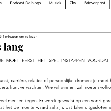
s
Podcast De blogs
Muziek
Zkv
Brievenpost
5
1 minuten om te lezen
s lang
N uit 5 sterren.
01 JE MOET EERST HET SPEL INSTAPPEN VOORDAT 
st, carrière, relaties of persoonlijke dromen: je moet h
 iets kunt verwachten. Wie wil winnen, zal moeten volh
eel mensen tegen. Er wordt gewacht op een soort garant
at het de moeite waard zal zijn, dat falen uitgesloten i