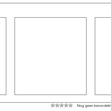
Beoordeeld met 0 uit 5 sterren
Nog geen beoordeli