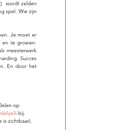
)  wordt zelden 
g spel. Wie zijn 
en. Je moet er 
en te groeien. 
ls meesterwerk 
harding. Succes 
n. En door het 
Delen op 
dailyelli
 bij. 
is zichtbaar).