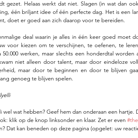
t gezet. Helaas werkt dat niet. Slagen (in wat dan ook
g, één briljant idee of één perfecte dag. Het is een lan
t, doet er goed aan zich daarop voor te bereiden.
enmalige deal waarin je alles in één keer goed moet do
w voor kiezen om te verschijnen, te oefenen, te leren 
a 50.000 werken, maar slechts een honderdtal worden a
 kwam niet alleen door talent, maar door eindeloze vol
rheid, maar door te beginnen en door te blijven gaa
ang genoeg te blijven spelen.
yelli
lli wel wat hebben? Geef hem dan onderaan een hartje. 
k: klik op de knop linksonder en klaar. Zet er even 
#the
n? Dat kan beneden op deze pagina (opgelet: uw reactie 