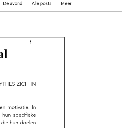
De avond
Alle posts
Meer
al
THES ZICH IN 
n motivatie. In 
hun specifieke 
j die hun doelen 