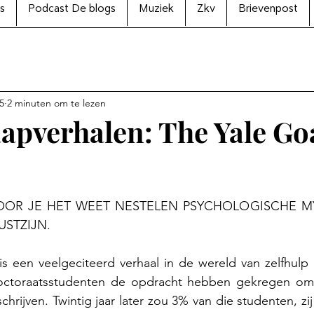
s
Podcast De blogs
Muziek
Zkv
Brievenpost
5
2 minuten om te lezen
apverhalen: The Yale Go
N uit 5 sterren.
93 VOOR JE HET WEET NESTELEN PSYCHOLOGISCHE MY
USTZIJN.
s een veelgeciteerd verhaal in de wereld van zelfhulp e
octoraatsstudenten de opdracht hebben gekregen om 
hrijven. Twintig jaar later zou 3% van die studenten, zi