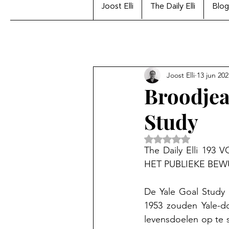
Joost Elli
The Daily Elli
Blog
Joost Elli
13 jun 202
Broodjea
Study
Beoordeeld met Na
The Daily Elli 1
HET PUBLIEKE BEW
De Yale Goal Study i
1953 zouden Yale-d
levensdoelen op te sc