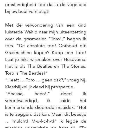
omstandigheid toe dat u de vegetatie 
bij uw buur vernietigt!
Met de verwondering van een kind 
luisterde Wahid naar mijn uiteenzetting 
over de grasmaaier. “Toro!,” begon ik 
fors. “De absolute top! Onthoud dit: 
Grasmachine kopen? Koop een Toro! 
Laat je niks wijsmaken over Husqvarna. 
Het is als The Beatles en The Stones. 
Toro is The Beatles!” 
“Heeft … Toro … geen bak?,” vroeg hij. 
Klaarblijkelijk deed hij prospectie. 
“Ahaaaa, neen!,” deed ik 
verontwaardigd, ik aaide het 
kenmerkende dieprode maaidek. “Het 
is te zeggen: dat kan. Maar: dit beestje 
… mulcht! M-u-l-c-h-t!” Ik legde de 
machine voorzichtig op haar zij. “Ze 