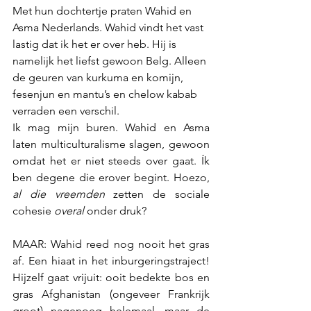
Met hun dochtertje praten Wahid en 
Asma Nederlands. Wahid vindt het vast 
lastig dat ik het er over heb. Hij is 
namelijk het liefst gewoon Belg. Alleen 
de geuren van kurkuma en komijn, 
fesenjun en mantu’s en chelow kabab 
verraden een verschil. 
Ik mag mijn buren. Wahid en Asma 
laten multiculturalisme slagen, gewoon 
omdat het er niet steeds over gaat. Ík 
ben degene die erover begint. Hoezo, 
al die vreemden 
zetten de sociale 
cohesie 
overal
 onder druk? 
MAAR: Wahid reed nog nooit het gras 
af. Een hiaat in het inburgeringstraject! 
Hijzelf gaat vrijuit: ooit bedekte bos en 
gras Afghanistan (ongeveer Frankrijk 
groot) nagenoeg helemaal, maar de 