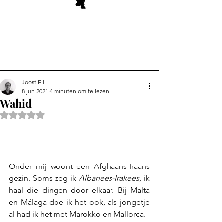
Joost Elli
8 jun 2021
4 minuten om te lezen
Wahid
Beoordeeld met NaN uit 5 sterren.
Onder mij woont een Afghaans-Iraans 
gezin. Soms zeg ik 
Albanees-Irakees
, ik 
haal die dingen door elkaar. Bij Malta 
en Málaga doe ik het ook, als jongetje 
al had ik het met Marokko en Mallorca.  