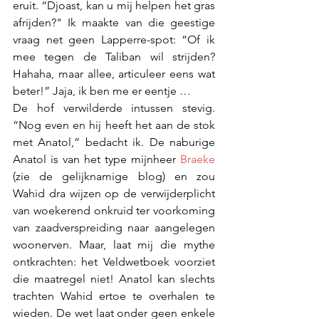
eruit. “Djoast, kan u mij helpen het gras 
afrijden?" Ik maakte van die geestige 
vraag net geen Lapperre-spot: “Of ik 
mee tegen de Taliban wil strijden? 
Hahaha, maar allee, articuleer eens wat 
beter!” Jaja, ik ben me er eentje …
De hof verwilderde intussen stevig. 
“Nog even en hij heeft het aan de stok 
met Anatol,” bedacht ik. De naburige 
Anatol is van het type mijnheer 
Braeke
(zie de gelijknamige blog) en zou 
Wahid dra wijzen op de verwijderplicht 
van woekerend onkruid ter voorkoming 
van zaadverspreiding naar aangelegen 
woonerven. Maar, laat mij die mythe 
ontkrachten: het Veldwetboek voorziet 
die maatregel niet! Anatol kan slechts 
trachten Wahid ertoe te overhalen te 
wieden. De wet laat onder geen enkele 