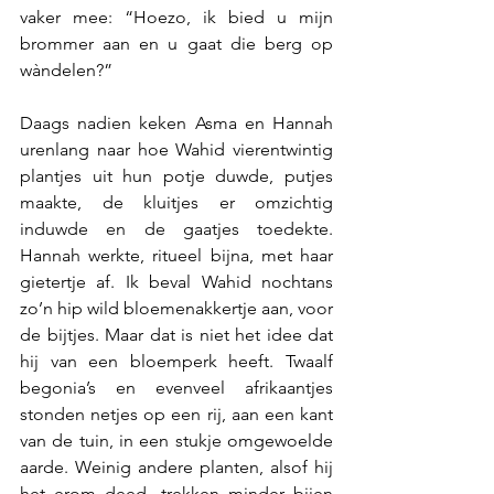
vaker mee: “Hoezo, ik bied u mijn 
brommer aan en u gaat die berg op 
wàndelen?”
Daags nadien keken Asma en Hannah 
urenlang naar hoe Wahid vierentwintig 
plantjes uit hun potje duwde, putjes 
maakte, de kluitjes er omzichtig 
induwde en de gaatjes toedekte. 
Hannah werkte, ritueel bijna, met haar 
gietertje af. Ik beval Wahid nochtans 
zo’n hip wild bloemenakkertje aan, voor 
de bijtjes. Maar dat is niet het idee dat 
hij van een bloemperk heeft. Twaalf 
begonia’s en evenveel afrikaantjes 
stonden netjes op een rij, aan een kant 
van de tuin, in een stukje omgewoelde 
aarde. Weinig andere planten, alsof hij 
het erom deed, trekken minder bijen 