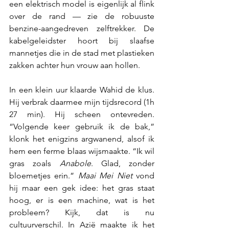
een elektrisch model is eigenlijk al flink 
over de rand — zie de robuuste 
benzine-aangedreven zelftrekker. De 
kabelgeleidster hoort bij slaafse 
mannetjes die in de stad met plastieken 
zakken achter hun vrouw aan hollen.
In een klein uur klaarde Wahid de klus. 
Hij verbrak daarmee mijn tijdsrecord (1h 
27 min). Hij scheen ontevreden. 
“Volgende keer gebruik ik de bak,” 
klonk het enigzins argwanend, alsof ik 
hem een ferme blaas wijsmaakte. “Ik wil 
gras zoals 
Anabole
. Glad, zonder 
bloemetjes erin.” 
Maai Mei Niet 
vond 
hij maar een gek idee: het gras staat 
hoog, er is een machine, wat is het 
probleem? Kijk, dat is nu 
cultuurverschil. In Azië maakte ik het 