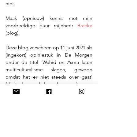
niet.
Maak (opnieuw) kennis met mijn 
voorbeeldige buur mijnheer 
Braeke
(blog).
Deze blog verscheen op 11 juni 2021 als 
(ingekort) opiniestuk in De Morgen 
onder de titel 'Wahid en Asma laten 
multiculturalisme slagen, gewoon 
omdat het er niet steeds over gaat' 
(digitaal, enkel abonnees) en 
'Topgrasmachine zonder bak' (papieren 
krant).