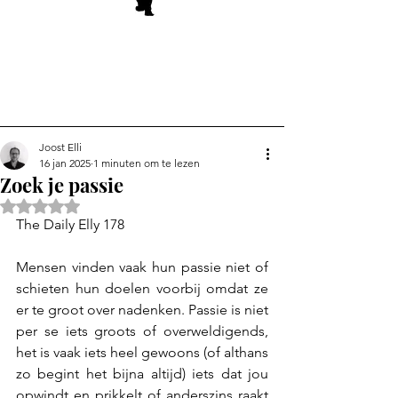
Joost Elli
16 jan 2025
1 minuten om te lezen
Zoek je passie
Beoordeeld met NaN uit 5 sterren.
The Daily Elly 178
Mensen vinden vaak hun passie niet of 
schieten hun doelen voorbij omdat ze 
er te groot over nadenken. Passie is niet 
per se iets groots of overweldigends, 
het is vaak iets heel gewoons (of althans 
zo begint het bijna altijd) iets dat jou 
opwindt en prikkelt of anderszins raakt 