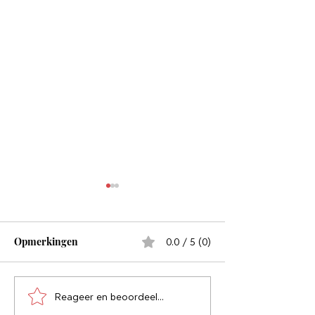
Opmerkingen
0.0 / 5 (0)
Reageer en beoordeel...
Zelfvertrouwen bouw je
Zeg vaak ja (Yes 