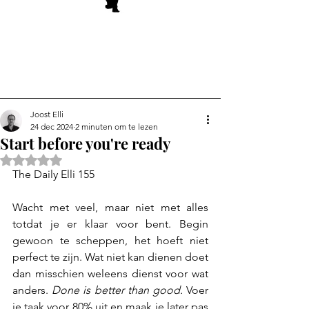
Joost Elli
24 dec 2024
2 minuten om te lezen
Start before you're ready
Beoordeeld met NaN uit 5 sterren.
The Daily Elli 155
Wacht met veel, maar niet met alles 
totdat je er klaar voor bent. Begin 
gewoon te scheppen, het hoeft niet 
perfect te zijn. Wat niet kan dienen doet 
dan misschien weleens dienst voor wat 
anders. 
Done is better than good.
 Voer 
je taak voor 80% uit en maak je later pas 