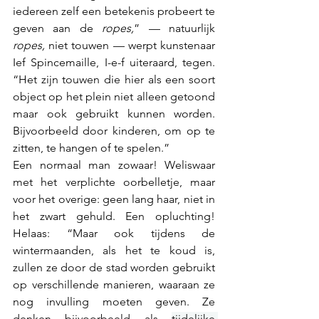
iedereen zelf een betekenis probeert te 
geven aan de 
ropes,
” — natuurlijk 
ropes, 
niet touwen — werpt kunstenaar 
Ief Spincemaille, I-e-f uiteraard, tegen. 
“Het zijn touwen die hier als een soort 
object op het plein niet alleen getoond 
maar ook gebruikt kunnen worden. 
Bijvoorbeeld door kinderen, om op te 
zitten, te hangen of te spelen.” 
Een normaal man zowaar! Weliswaar 
met het verplichte oorbelletje, maar 
voor het overige: geen lang haar, niet in 
het zwart gehuld. Een opluchting! 
Helaas: “Maar ook tijdens de 
wintermaanden, als het te koud is, 
zullen ze door de stad worden gebruikt 
op verschillende manieren, waaraan ze 
nog invulling moeten geven. Ze 
denken bijvoorbeeld als 
tijdelijke 