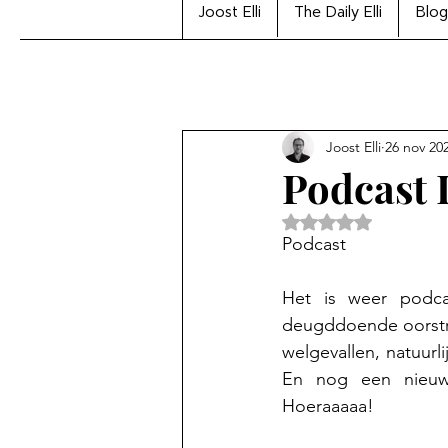
Joost Elli
The Daily Elli
Blog
Joost Elli
26 nov 20
Podcast 
Beoordeeld met Na
Podcast
Het is weer podca
deugddoende oorstrel
welgevallen, natuur
En nog een nieuwt
Hoeraaaaa!