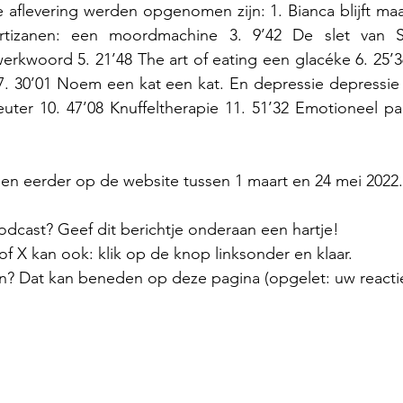
 aflevering werden opgenomen zijn: 1. Bianca blijft maar 
izanen: een moordmachine 3. 9’42 De slet van Sca
erkwoord 5. 21’48 The art of eating een glacéke 6. 25’36
. 30’01 Noem een kat een kat. En depressie depressie 8
euter 10. 47’08 Knuffeltherapie 11. 51’32 Emotioneel pa
en eerder op de website tussen 1 maart en 24 mei 2022.
odcast? Geef dit berichtje onderaan een hartje!
 X kan ook: klik op de knop linksonder en klaar.
n? Dat kan beneden op deze pagina (opgelet: uw reactie 