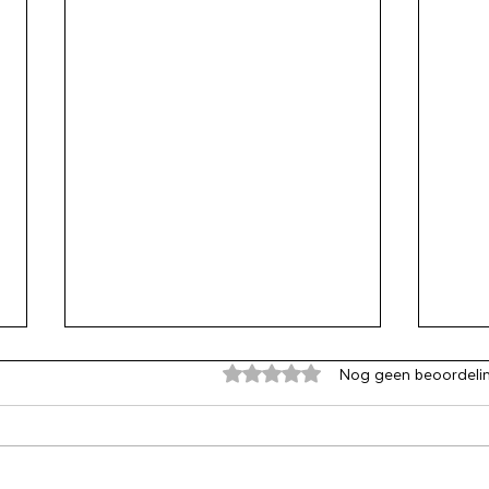
Beoordeeld met 0 uit 5 sterren
Nog geen beoordeli