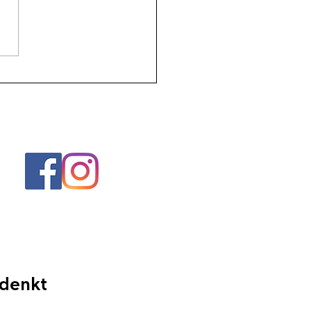
ast: Just keep going -
erste XII
 denkt