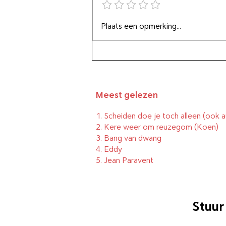
80 jaar D-Day: de Maurice
Plaats een opmerking...
De Wilde podcasts
Meest gelezen
1.
Scheiden doe je toch alleen (ook a
2.
Kere weer om reuzegom
(Koen)
3.
Bang van dwang
4.
Eddy
5.
Jean Paravent
Stuur