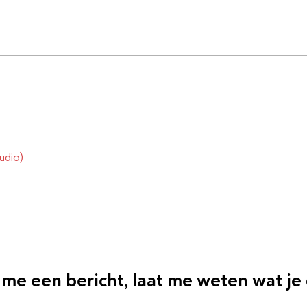
De collega's - de podcast
Podc
De e
udio)
 me een bericht, laat me weten wat je