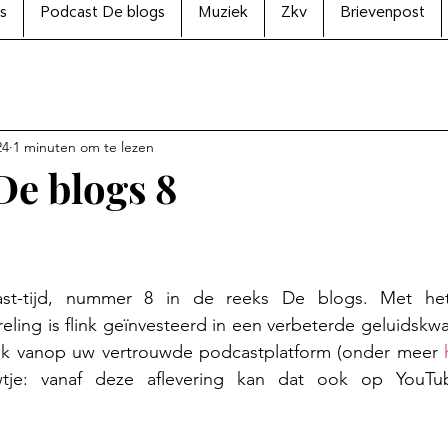
s
Podcast De blogs
Muziek
Zkv
Brievenpost
24
1 minuten om te lezen
De blogs 8
N uit 5 sterren.
st-tijd, nummer 8 in de reeks De blogs. Met he
ing is flink geïnvesteerd in een verbeterde geluidskwalit
lijk vanop uw vertrouwde podcastplatform (onder meer 
je: vanaf deze aflevering kan dat ook op YouTu