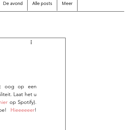
De avond
Alle posts
Meer
t oog op een 
eit. Laat het u 
hier
 op Spotify). 
be! 
Hieeeeeer
! 