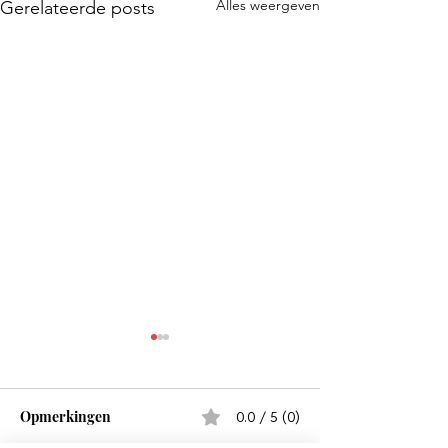
Alles weergeven
Gerelateerde posts
Dyke
Opmerkingen
0.0 / 5 (0)