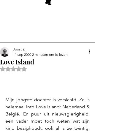
Joost Elli
11 sep 2020
2 minuten om te lezen
Love Island
Beoordeeld met NaN uit 5 sterren.
Mijn jongste dochter is verslaafd. Ze is 
helemaal into Love Island: Nederland & 
België. En puur uit nieuwsgierigheid, 
een vader moet toch weten wat zijn 
kind bezighoudt, ook al is ze twintig, 