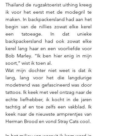
Thailand de rugzaktoerist uithing kreeg 
ik voor het eerst met de modegril te 
maken. In backpackersland had aan het 
begin van de nillies zowat elke kerel 
een tatoeage. In dat unieke 
backpackersland had ook zowat elke 
kerel lang haar en een voorliefde voor 
Bob Marley. “Ik ben hier enig in mijn 
soort,” wist ik toen al. 
Wat mijn dochter niet weet is dat ik 
lang, lang voor het die langdurige 
modetrend was gefascineerd was door 
tattoos. Ik keek met veel ontzag naar de 
echte liefhebber, ik kocht in de jaren 
tachtig af en toe zelfs een vakblad. Ik 
keek naar de nieuwste armprentjes van 
Herman Brood en vond Stray Cats cool. 
In het milieu van waaruit ik kom werd in 