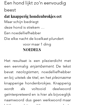
Een hond lijkt zo’n eenvoudig 
beest 
dat knapperig hondenbrokjes eet
Maar schijn bedriegt
deze hond is stiekem …
Een noedelliefhebber
Die elke nacht de koelkast plundert
		voor maar 1 ding
		NOEDELS
Het resultaat is een plezierdicht met 
een eenmalig 
enjambement
. De tekst 
bevat 
neologismen, 
noedelliefhebber 
en bij uitstek de titel, en het 
pleonasme 
knapperige hondenbrokjes. Knapperig 
wordt als voltooid deelwoord 
geïnterpreteerd en is hier als bijvoeglijk 
naamwoord dus geen werkwoord maar 