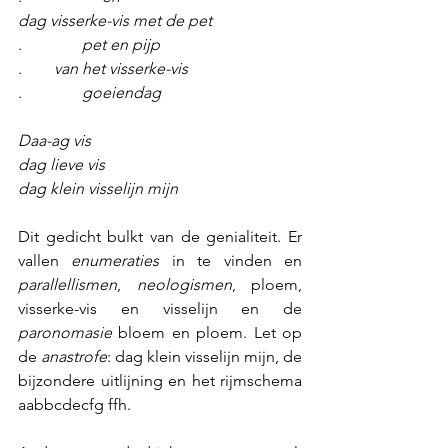
dag visserke-vis met de pet
.               pet en pijp
.        van het visserke-vis
.               goeiendag
Daa-ag vis
dag lieve vis
dag klein visselijn mijn
Dit gedicht bulkt van de genialiteit. Er 
vallen 
enumeraties
 in te vinden en 
parallellismen
, 
neologismen
, ploem, 
visserke-vis en visselijn en de 
paronomasie
 bloem en ploem. Let op 
de 
anastrofe
: dag klein visselijn mijn, de 
bijzondere uitlijning en het rijmschema 
aabbcdecfg ffh.