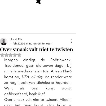
Joost Elli
1 feb 2022
3 minuten om te lezen
Over smaak valt niet te twisten
Beoordeeld met NaN uit 5 sterren.
Morgen eindigt de Poëzieweek. 
Traditioneel gaan die zeven dagen bij 
mij alle mediakanalen toe. Alleen Play6 
komt op, 
USA. all day
, de zender waar 
ze nog nooit van dichtkunst hoorden. 
Want als over kunst wordt 
gefilosofeerd, haak ik af. 
Over smaak valt niet te twisten. Alleen: 
gaat het over kunst, dan hòòr je 