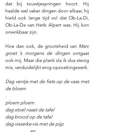
dat bij touwtjespringen hoort. Hij 
haalde wel vaker dingen door elkaar, hij 
hield ook lange tijd vol dat Ob-La-Di, 
Ob-La-Da van Herb Alpert was. Hij kon 
onwrikbaar zijn.
Hoe dan ook, de grootsheid van 
Marc 
groet ’s morgens de dingen
 ontgaat 
ook mij. Maar die plank sla ik dus stevig 
mis, verduidelijkt enig opzoekingswerk.
Dag ventje met de fiets op de vaas met 
de bloem
.                                                               
ploem ploem
dag stoel naast de tafel
dag brood op de tafel
dag visserke-vis met de pijp
.                    en