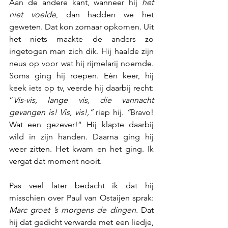
Aan de andere kant, wanneer hij 
het 
niet voelde
, dan hadden we het 
geweten. Dat kon zomaar opkomen. Uit 
het niets maakte de anders zo 
ingetogen man zich dik. Hij haalde zijn 
neus op voor wat hij rijmelarij noemde. 
Soms ging hij roepen. Eén keer, hij 
keek iets op tv, veerde hij daarbij recht: 
“
Vis-vis, lange vis, die vannacht 
gevangen is! Vis, vis!,” 
riep hij.
 “
Bravo! 
Wat een gezever!” Hij klapte daarbij 
wild in zijn handen. Daarna ging hij 
weer zitten. Het kwam en het ging. Ik 
vergat dat moment nooit.
Pas veel later bedacht ik dat hij 
misschien over Paul van Ostaijen sprak: 
Marc groet ’s morgens de dingen. 
Dat 
hij dat gedicht verwarde met een liedje, 