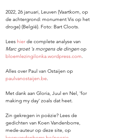
2022, 26 januari, Leuven (Vaartkom, op 
de achtergrond: monument Vis op het 
droge) (België). Foto: Bart Cloots. 
Lees 
hier
 de complete analyse van 
Marc groet 's morgens de dingen 
op
bloemlezingilonka.wordpress.com
.
Alles over Paul van Ostaijen op 
paulvanostaijen.be
.
Met dank aan Gloria, Juul en Nel, 'for 
making my day' zoals dat heet.
Zin gekregen in poëzie? Lees de 
gedichten van Koen Vandenborre, 
mede-auteur op deze site, op 
koenvandenborre.be/poezie
.