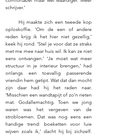
comfortabel maar wel waardiger. Meer 
schrijver.’
	Hij maakte zich een tweede kop 
oploskoffie. ‘Om de een of andere 
reden krijg ik het hier niet gezellig,’ 
keek hij rond. ‘Stel je voor dat ze straks 
met me mee naar huis wil. Ik kan ze niet 
eens ontvangen.’ ‘Je moet wat meer 
structuur in je interieur brengen,’ had 
onlangs een toevallig passerende 
vriendin hem getipt. Wat dat dan mocht 
zijn daar had hij het raden naar. 
‘Misschien een wandtapijt of zo’n rieten 
mat. Godallemachtig. Toen we jong 
waren was het vergeven van de 
strobloemen. Dat was nog eens een 
handige trend: boeketten voor luie 
wijven zoals ik,’ dacht hij bij zichzelf. 