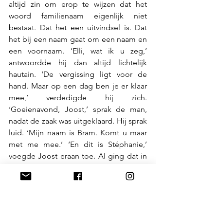
altijd zin om erop te wijzen dat het 
woord familienaam eigenlijk niet 
bestaat. Dat het een uitvindsel is. Dat 
het bij een naam gaat om een naam en 
een voornaam. ‘Elli, wat ik u zeg,’ 
antwoordde hij dan altijd lichtelijk 
hautain. ‘De vergissing ligt voor de 
hand. Maar op een dag ben je er klaar 
mee,’ verdedigde hij zich. 
‘Goeienavond, Joost,’ sprak de man, 
nadat de zaak was uitgeklaard. Hij sprak 
luid. ‘Mijn naam is Bram. Komt u maar 
met me mee.’ ‘En dit is Stéphanie,’ 
voegde Joost eraan toe. Al ging dat in 
het geroezemoes verloren.
De Walhalla zat afgeladen vol. Halfzes 
op een weekdag. Van crisis viel hier 
weinig te merken. Laat staan van de 
hoge energieprijzen. Er werd hier 