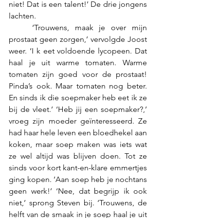
niet! Dat is een talent!’ De drie jongens 
lachten.
	‘Trouwens, maak je over mijn 
prostaat geen zorgen,’ vervolgde Joost 
weer. ‘I k eet voldoende lycopeen. Dat 
haal je uit warme tomaten. Warme 
tomaten zijn goed voor de prostaat! 
Pinda’s ook. Maar tomaten nog beter. 
En sinds ik die soepmaker heb eet ik ze 
bij de vleet.’ ‘Heb jij een soepmaker?,’ 
vroeg zijn moeder geïnteresseerd. Ze 
had haar hele leven een bloedhekel aan 
koken, maar soep maken was iets wat 
ze wel altijd was blijven doen. Tot ze 
sinds voor kort kant-en-klare emmertjes 
ging kopen. ’Aan soep heb je nochtans 
geen werk!’ ‘Nee, dat begrijp ik ook 
niet,’ sprong Steven bij. ‘Trouwens, de 
helft van de smaak in je soep haal je uit 