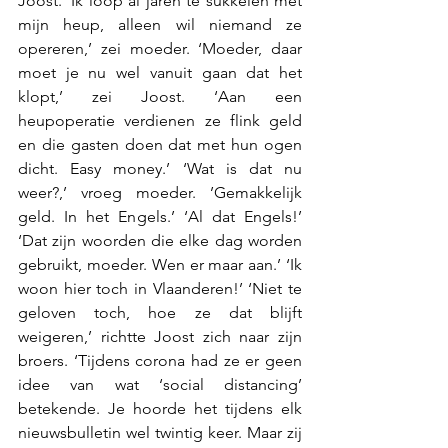
Joost. ‘Ik loop al jaren te sukkelen met 
mijn heup, alleen wil niemand ze 
opereren,’ zei moeder. ‘Moeder, daar 
moet je nu wel vanuit gaan dat het 
klopt,’ zei Joost. ‘Aan een 
heupoperatie verdienen ze flink geld 
en die gasten doen dat met hun ogen 
dicht. Easy money.’ ‘Wat is dat nu 
weer?,’ vroeg moeder. ’Gemakkelijk 
geld. In het Engels.’ ‘Al dat Engels!’ 
‘Dat zijn woorden die elke dag worden 
gebruikt, moeder. Wen er maar aan.’ ‘Ik 
woon hier toch in Vlaanderen!’ ‘Niet te 
geloven toch, hoe ze dat blijft 
weigeren,’ richtte Joost zich naar zijn 
broers. ‘Tijdens corona had ze er geen 
idee van wat ‘social distancing’ 
betekende. Je hoorde het tijdens elk 
nieuwsbulletin wel twintig keer. Maar zij 