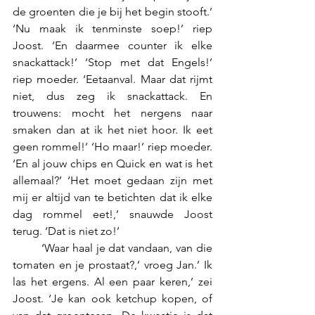
de groenten die je bij het begin stooft.’ 
‘Nu maak ik tenminste soep!’ riep 
Joost. ‘En daarmee counter ik elke 
snackattack!’ ‘Stop met dat Engels!’ 
riep moeder. ‘Eetaanval. Maar dat rijmt 
niet, dus zeg ik snackattack. En 
trouwens: mocht het nergens naar 
smaken dan at ik het niet hoor. Ik eet 
geen rommel!’ ‘Ho maar!’ riep moeder. 
‘En al jouw chips en Quick en wat is het 
allemaal?’ ‘Het moet gedaan zijn met 
mij er altijd van te betichten dat ik elke 
dag rommel eet!,’ snauwde Joost 
terug. ‘Dat is niet zo!’
	‘Waar haal je dat vandaan, van die 
tomaten en je prostaat?,’ vroeg Jan.’ Ik 
las het ergens. Al een paar keren,’ zei 
Joost. ‘Je kan ook ketchup kopen, of 