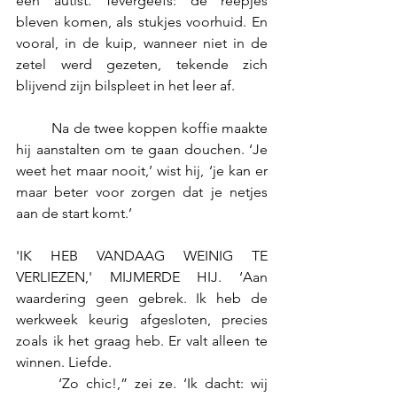
een autist. Tevergeefs: de reepjes 
bleven komen, als stukjes voorhuid. En 
vooral, in de kuip, wanneer niet in de 
zetel werd gezeten, tekende zich 
blijvend zijn bilspleet in het leer af.
	Na de twee koppen koffie maakte 
hij aanstalten om te gaan douchen. ‘Je 
weet het maar nooit,’ wist hij, ‘je kan er 
maar beter voor zorgen dat je netjes 
aan de start komt.’
'IK HEB VANDAAG WEINIG TE 
VERLIEZEN,' MIJMERDE HIJ. ‘Aan 
waardering geen gebrek. Ik heb de 
werkweek keurig afgesloten, precies 
zoals ik het graag heb. Er valt alleen te 
winnen. Liefde.
 	‘Zo chic!,” zei ze. ‘Ik dacht: wij 