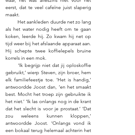
waar, het was alleszins niet voor het 
eerst, dat te veel cafeïne juist slaperig 
maakt.
	Het aankleden duurde net zo lang 
als het water nodig heeft om te gaan 
koken, leerde hij. Zo kwam hij net op 
tijd weer bij het afslaande apparaat aan. 
Hij schepte twee koffielepels bruine 
korrels in een mok.
	‘Ik begrijp niet dat jij oploskoffie 
gebruikt,’ wierp Steven, zijn broer, hem 
elk familiefeestje toe. ‘Het is handig,’ 
antwoordde Joost dan, ’en het smaakt 
best. Mocht het troep zijn gebruikte ik 
het niet.’ ‘Ik las onlangs nog in de krant 
dat het slecht is voor je prostaat.’ ‘Dat 
zou weleens kunnen kloppen,’ 
antwoordde Joost. ‘Onlangs vond ik 
een bokaal terug helemaal achterin het 