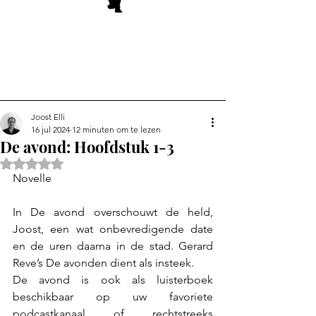
Joost Elli
16 jul 2024
12 minuten om te lezen
De avond: Hoofdstuk 1-3
Beoordeeld met NaN uit 5 sterren.
Novelle
In De avond overschouwt de held, 
Joost, een wat onbevredigende date 
en de uren daarna in de stad. Gerard 
Reve’s De avonden dient als insteek.
De avond is ook als luisterboek 
beschikbaar op uw favoriete 
podcastkanaal of rechtstreeks 