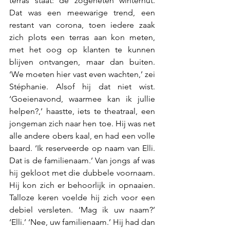
terras staat: de zogeheten winterhut. 
Dat was een meewarige trend, een 
restant van corona, toen iedere zaak 
zich plots een terras aan kon meten, 
met het oog op klanten te kunnen 
blijven ontvangen, maar dan buiten. 
‘We moeten hier vast even wachten,’ zei 
Stéphanie. Alsof hij dat niet wist. 
‘Goeienavond, waarmee kan ik jullie 
helpen?,’ haastte, iets te theatraal, een 
jongeman zich naar hen toe. Hij was net 
alle andere obers kaal, en had een volle 
baard. ‘Ik reserveerde op naam van Elli. 
Dat is de familienaam.’ Van jongs af was 
hij gekloot met die dubbele voornaam. 
Hij kon zich er behoorlijk in opnaaien. 
Talloze keren voelde hij zich voor een 
debiel versleten. ‘Mag ik uw naam?’ 
‘Elli.’ ‘Nee, uw familienaam.’ Hij had dan 