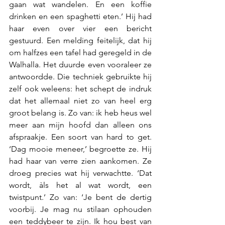
gaan wat wandelen. En een koffie 
drinken en een spaghetti eten.’ Hij had 
haar even over vier een bericht 
gestuurd. Een melding feitelijk, dat hij 
om halfzes een tafel had geregeld in de 
Walhalla. Het duurde even vooraleer ze 
antwoordde. Die techniek gebruikte hij 
zelf ook weleens: het schept de indruk 
dat het allemaal niet zo van heel erg 
groot belang is. Zo van: ik heb heus wel 
meer aan mijn hoofd dan alleen ons 
afspraakje. Een soort van hard to get. 
‘Dag mooie meneer,’ begroette ze. Hij 
had haar van verre zien aankomen. Ze 
droeg precies wat hij verwachtte. ‘Dat 
wordt, àls het al wat wordt, een 
twistpunt.’ Zo van: ‘Je bent de dertig 
voorbij. Je mag nu stilaan ophouden 
een teddybeer te zijn. Ik hou best van 