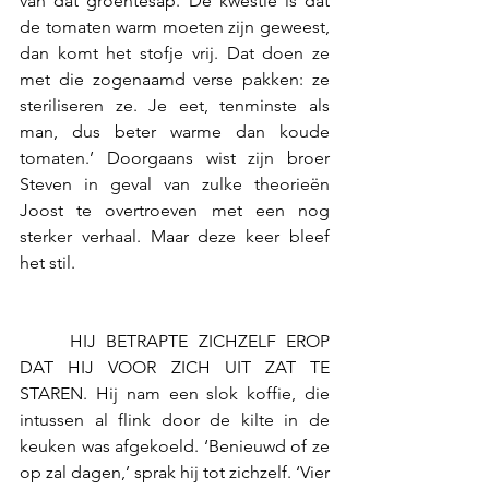
van dat groentesap. De kwestie is dat 
de tomaten warm moeten zijn geweest, 
dan komt het stofje vrij. Dat doen ze 
met die zogenaamd verse pakken: ze 
steriliseren ze. Je eet, tenminste als 
man, dus beter warme dan koude 
tomaten.’ Doorgaans wist zijn broer 
Steven in geval van zulke theorieën 
Joost te overtroeven met een nog 
sterker verhaal. Maar deze keer bleef 
het stil.
	HIJ BETRAPTE ZICHZELF EROP 
DAT HIJ VOOR ZICH UIT ZAT TE 
STAREN. Hij nam een slok koffie, die 
intussen al flink door de kilte in de 
keuken was afgekoeld. ‘Benieuwd of ze 
op zal dagen,’ sprak hij tot zichzelf. ‘Vier 