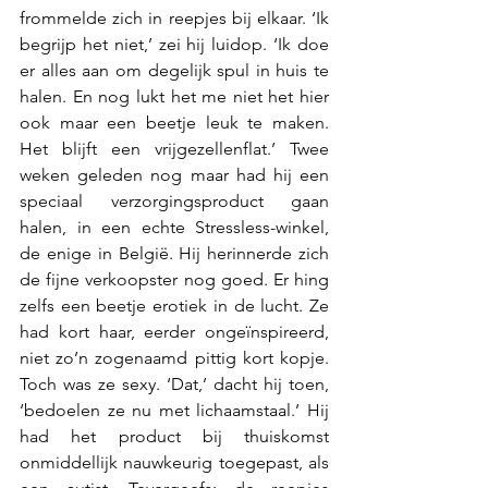
frommelde zich in reepjes bij elkaar. ‘Ik 
begrijp het niet,’ zei hij luidop. ‘Ik doe 
er alles aan om degelijk spul in huis te 
halen. En nog lukt het me niet het hier 
ook maar een beetje leuk te maken. 
Het blijft een vrijgezellenflat.’ Twee 
weken geleden nog maar had hij een 
speciaal verzorgingsproduct gaan 
halen, in een echte Stressless-winkel, 
de enige in België. Hij herinnerde zich 
de fijne verkoopster nog goed. Er hing 
zelfs een beetje erotiek in de lucht. Ze 
had kort haar, eerder ongeïnspireerd, 
niet zo’n zogenaamd pittig kort kopje. 
Toch was ze sexy. ‘Dat,’ dacht hij toen, 
‘bedoelen ze nu met lichaamstaal.’ Hij 
had het product bij thuiskomst 
onmiddellijk nauwkeurig toegepast, als 