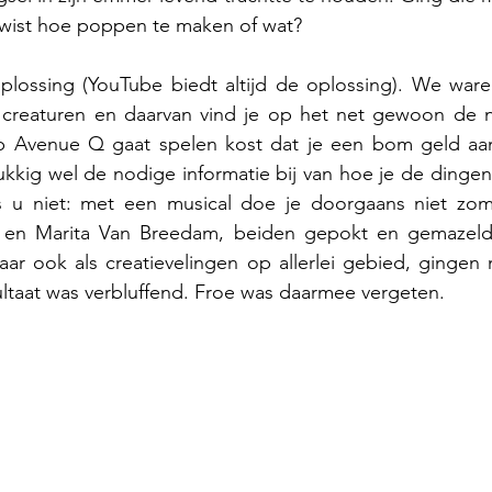
t wist hoe poppen te maken of wat?
ossing (YouTube biedt altijd de oplossing). We ware
 creaturen en daarvan vind je op het net gewoon de 
ap Avenue Q gaat spelen kost dat je een bom geld aan
lukkig wel de nodige informatie bij van hoe je de dinge
 u niet: met een musical doe je doorgaans niet zomaa
en Marita Van Breedam, beiden gepokt en gemazeld b
maar ook als creatievelingen op allerlei gebied, gingen m
ultaat was verbluffend. Froe was daarmee vergeten.