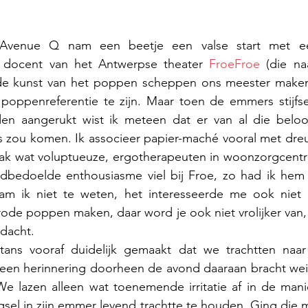
Avenue Q nam een beetje een valse start met ee
docent van het Antwerpse theater 
FroeFroe
 (die na
de kunst van het poppen scheppen ons meester maken.
 poppenreferentie te zijn. Maar toen de emmers stijfse
en aangerukt wist ik meteen dat er van al die beloof
is zou komen. Ik associeer papier-maché vooral met dre
 vaak wat voluptueuze, ergotherapeuten in woonzorgcentra
edbedoelde enthousiasme viel bij Froe, zo had ik he
m ik niet te weten, het interesseerde me ook niet e
de poppen maken, daar word je ook niet vrolijker van,”
dacht. 
ans vooraf duidelijk gemaakt dat we trachtten naar
en herinnering doorheen de avond daaraan bracht wein
We lazen alleen wat toenemende irritatie af in de manie
sel in zijn emmer levend trachtte te houden. Ging die 