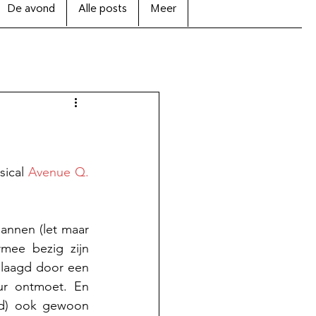
De avond
Alle posts
Meer
ical 
Avenue Q.
annen (let maar 
ee bezig zijn 
laagd door een 
ur ontmoet. En 
ld) ook gewoon 