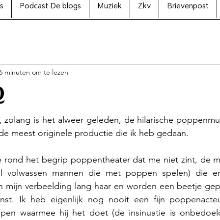
s
Podcast De blogs
Muziek
Zkv
Brievenpost
6 minuten om te lezen
Q
N uit 5 sterren.
6, zolang is het alweer geleden, de hilarische poppenmus
l de meest originele productie die ik heb gedaan. 
e rond het begrip poppentheater dat me niet zint, de m
al volwassen mannen die met poppen spelen) die erm
in mijn verbeelding lang haar en worden een beetje gep
nst. Ik heb eigenlijk nog nooit een fijn poppenacte
ppen waarmee hij het doet (de insinuatie is onbedoe