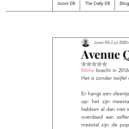
Joost Elli
The Daily Elli
Blog
Joost Elli
2 jul 2020
Avenue 
Beoordeeld met Na
Mithe
 bracht in 201
Het is zonder twijfe
Er hangt een sfeertj
op: het zijn meest
hebben al dan niet 
overdaad aan zelfer
meestal zijn de po