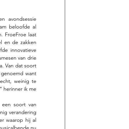
n avondsessie 
am beloofde al 
 FroeFroe laat 
l en de zakken 
de innovatieve 
umesen van drie 
. Van dat soort 
m genoemd want 
cht, weinig te 
 herinner ik me 
 een soort van 
ig verandering 
r waarop hij al 
musicalbende nu 