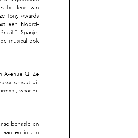
schiedenis van 
ze Tony Awards 
ast een Noord-
azilië, Spanje, 
 de musical ook 
n Avenue Q. Ze 
eker omdat dit 
rmaat, waar dit 
anse behaald en 
aan en in zijn 