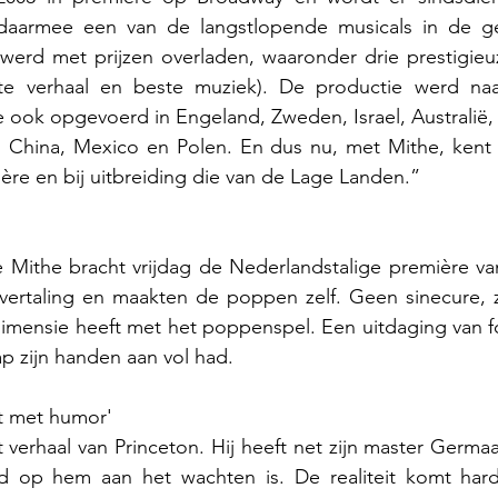
daarmee een van de langstlopende musicals in de ge
werd met prijzen overladen, waaronder drie prestigieu
ste verhaal en beste muziek). De productie werd na
ook opgevoerd in Engeland, Zweden, Israel, Australië, Br
jk, China, Mexico en Polen. En dus nu, met Mithe, kent
ère en bij uitbreiding die van de Lage Landen.”
Mithe bracht vrijdag de Nederlandstalige première va
vertaling en maakten de poppen zelf. Geen sinecure, z
imensie heeft met het poppenspel. Een uitdaging van fo
p zijn handen aan vol had.
t met humor'
 verhaal van Princeton. Hij heeft net zijn master Germa
 op hem aan het wachten is. De realiteit komt hard 