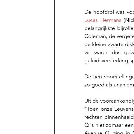
De hoofdrol was vo
Lucas Hermans
 (Nic
belangrijkste bijrolle
Coleman, de vergeten
de kleine zwarte dik
wij waren dus gew
geluidsversterking s
De tien voorstelling
zo goed als unaniem
Uit de vooraankondi
“Toen onze Leuvense
rechten binnenhaald
Q is niet zomaar een 
Avenue Q ging in 2