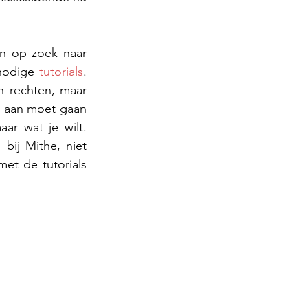
n op zoek naar 
nodige 
tutorials
. 
 rechten, maar 
n aan moet gaan 
r wat je wilt. 
ij Mithe, niet 
et de tutorials 