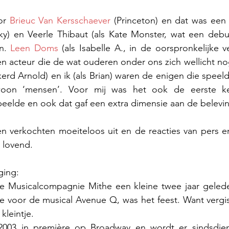
or 
Brieuc Van Kersschaever
ky) en Veerle Thibaut (als Kate Monster, wat een debu
n. 
Leen Doms
 (als Isabelle A., in de oorspronkelijke ve
 acteur die de wat ouderen onder ons zich wellicht nog
kerd Arnold) en ik (als Brian) waren de enigen die speel
oon ‘mensen’. Voor mij was het ook de eerste ke
peelde en ook dat gaf een extra dimensie aan de belevi
en verkochten moeiteloos uit en de reacties van pers e
 lovend. 
ging:
 Musicalcompagnie Mithe een kleine twee jaar gelede
e voor de musical Avenue Q, was het feest. Want vergis
kleintje.
003 in première op Broadway en wordt er sindsdien