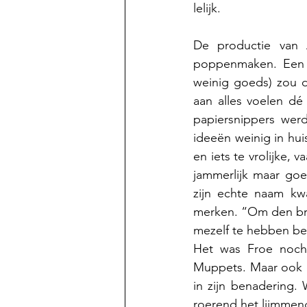
lelijk. 
De productie van 
poppenmaken. Een 
weinig goeds) zou 
aan alles voelen dé
papiersnippers werd
ideeën weinig in hu
en iets te vrolijke,
jammerlijk maar go
zijn echte naam kwa
merken. “Om den bro
mezelf te hebben be
Het was Froe nocht
Muppets. Maar ook e
in zijn benadering. 
roerend het lijmmeng