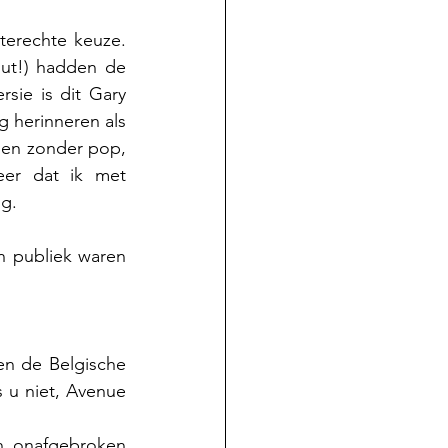
 (Princeton) en dat was een terechte keuze. 
ut!) hadden de 
rsie is dit Gary 
 herinneren als 
den zonder pop, 
er dat ik met 
ng.
n publiek waren 
n de Belgische 
 u niet, Avenue 
 onafgebroken 