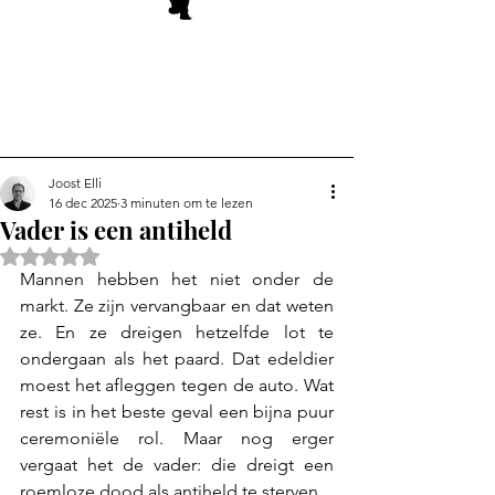
Joost Elli
16 dec 2025
3 minuten om te lezen
Vader is een antiheld
Beoordeeld met NaN uit 5 sterren.
Mannen hebben het niet onder de 
markt. Ze zijn vervangbaar en dat weten 
ze. En ze dreigen hetzelfde lot te 
ondergaan als het paard. Dat edeldier 
moest het afleggen tegen de auto. Wat 
rest is in het beste geval een bijna puur 
ceremoniële rol. Maar nog erger 
vergaat het de vader: die dreigt een 
roemloze dood als antiheld te sterven.