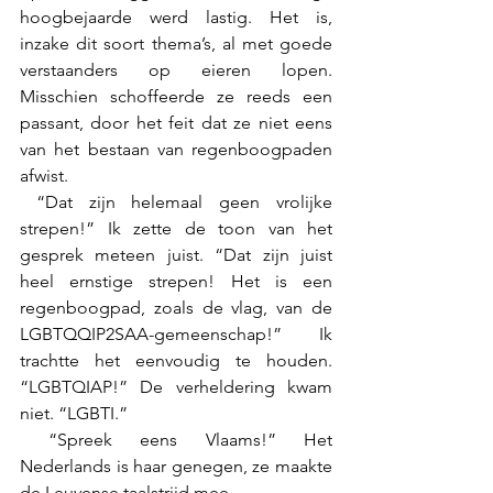
hoogbejaarde werd lastig. Het is, 
inzake dit soort thema’s, al met goede 
verstaanders op eieren lopen. 
Misschien schoffeerde ze reeds een 
passant, door het feit dat ze niet eens 
van het bestaan van regenboogpaden 
afwist.
 “Dat zijn helemaal geen vrolijke 
strepen!” Ik zette de toon van het 
gesprek meteen juist. “Dat zijn juist 
heel ernstige strepen! Het is een 
regenboogpad, zoals de vlag, van de 
LGBTQQIP2SAA-gemeenschap!” Ik 
trachtte het eenvoudig te houden. 
“LGBTQIAP!” De verheldering kwam 
niet. “LGBTI.” 
 “Spreek eens Vlaams!” Het 
Nederlands is haar genegen, ze maakte 
de Leuvense taalstrijd mee. 