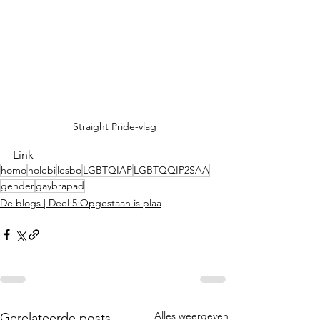
Straight Pride-vlag
Link
homo
holebi
lesbo
LGBTQIAP
LGBTQQIP2SAA
gender
gaybrapad
De blogs | Deel 5 Opgestaan is plaa
Alles weergeven
Gerelateerde posts