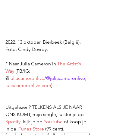
2022, 13 oktober, Bierbeek (België). 
Foto: Cindy Devroy. 
* Naar Julia Cameron in 
The Artist's 
Way
 (FB/IG: 
@
juliacameronlive
/
@juliacameronliv
e
, 
juliacameronlive.com
).
Uitgelezen? TELKENS ALS JE NAAR 
ONS KOMT, mijn single, luister je op 
Spotify
, kijk je op 
YouTube
 of koop je 
in de 
iTunes Store
 (99 cent).