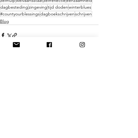
zelfhulp
welvaartsstaat
zelfreflectie
eenzaamheid
dagbesteding
zingeving
tijd doden
winterblues
#countyourblessings
dagboekschrijven
schrijven
Blog
Alles weergeven
Gerelateerde posts