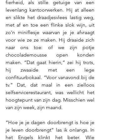
fierheid, als stille getuige van een 
levenlang kantoorwerken. Hij at alleen 
en slikte het draadjesvlees lastig weg, 
met af en toe een flinke slok wijn, uit 
zo’n miniflesje waarvan je je afvraagt 
voor wie ze ze maken. Hij draaide zich 
naar ons toe: of we zijn potje 
chocolademousse open konden 
maken. “Dat gaat hierin,” zei hij trots, 
hij zwaaide met een lege 
confituurbokaal. “Voor vanavond bij de 
tv.” Dat, dat maal in een zielloos 
selfservicerestaurant, was wellicht het 
hoogtepunt van zijn dag. Misschien wel 
van zijn week, zijn maand. 
“Hoe je je dagen doorbrengt is hoe je 
je leven doorbrengt” las ik onlangs. In 
het Engels klinkt het beter. Wie 