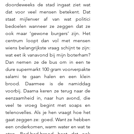
doordeweeks de stad ingaat ziet wat 
dat voor veel mensen betekent. Dat 
staat mijlenver af van wat politici 
bedoelen wanneer ze zeggen dat ze 
ook maar ‘gewone burgers’ zijn. Het 
centrum loopt dan vol met mensen 
wiens belangrijkste vraag schijnt te zijn: 
wat eet ik vanavond bij mijn boterham? 
Dan nemen ze de bus om in een te 
dure supermarkt 100 gram voorverpakte 
salami te gaan halen en een klein 
brood. Daarmee is de namiddag 
voorbij. Daarna keren ze terug naar de 
eenzaamheid in, naar hun avond, die 
veel te vroeg begint met soaps en 
telenovelles. Als je hen vraagt hoe het 
gaat zeggen ze: goed. Want ze hebben 
een onderkomen, warm water en wat te 
eten. Bed-bad-brood heet dat ook 