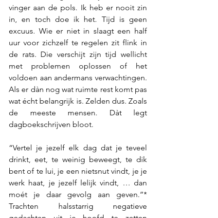
vinger aan de pols. Ik heb er nooit zin 
in, en toch doe ik het. Tijd is geen 
excuus. Wie er niet in slaagt een half 
uur voor zichzelf te regelen zit flink in 
de rats. Die verschijt zijn tijd wellicht 
met problemen oplossen of het 
voldoen aan andermans verwachtingen. 
Als er dàn nog wat ruimte rest komt pas 
wat écht belangrijk is. Zelden dus. Zoals 
de meeste mensen. Dàt legt 
dagboekschrijven bloot.
“Vertel je jezelf elk dag dat je teveel 
drinkt, eet, te weinig beweegt, te dik 
bent of te lui, je een nietsnut vindt, je je 
werk haat, je jezelf lelijk vindt, … dan 
moét je daar gevolg aan geven.”* 
Trachten halsstarrig negatieve 
gedachten uit je hoofd te zetten 