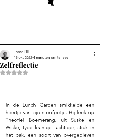
Joost Elli
18 okt 2022
4 minuten om te lezen
Zelfreflectie
Beoordeeld met NaN uit 5 sterren.
In de Lunch Garden smikkelde een 
heertje van zijn stoofpotje. Hij leek op 
Theofiel Boemerang, uit Suske en 
Wiske, type kranige tachtiger, strak in 
het pak, een soort van overgebleven 