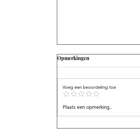
Opmerkingen
Voeg een beoordeling toe
Podcast: Just keep going -
Plaats een opmerking...
De eerste XII