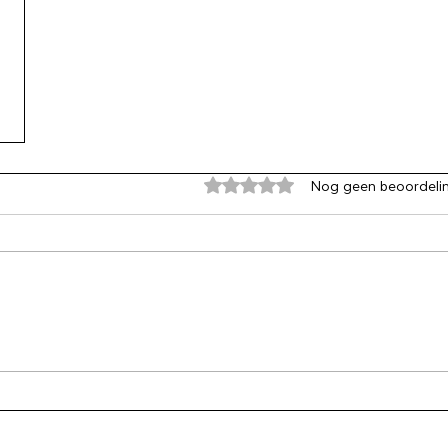
Beoordeeld met 0 uit 5 sterren
Nog geen beoordeli