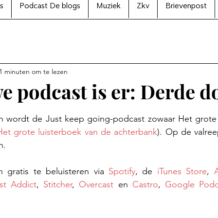
s
Podcast De blogs
Muziek
Zkv
Brievenpost
1 minuten om te lezen
e podcast is er: Derde d
N uit 5 sterren.
en wordt de Just keep going-podcast zowaar Het grote l
Het grote luisterboek van de achterbank
). Op de valre
n.
jn gratis te beluisteren via 
Spotify
, de 
iTunes Store
, 
st Addict
, 
Stitcher
, 
Overcast
 en 
Castro
, 
Google Podc