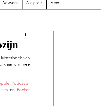
De avond
Alle posts
Meer
ozijn
uisterboek van 
ep klaar om mee 
Apple Podcasts
, 
asts
 en 
Pocket 