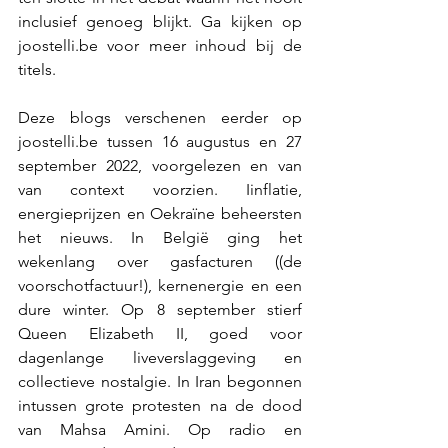
inclusief genoeg blijkt. Ga kijken op 
joostelli.be
 voor meer inhoud bij de 
titels.
Deze blogs verschenen eerder op 
joostelli.be
 tussen 16 augustus en 27 
september 2022, voorgelezen en van 
van context voorzien. Iinflatie, 
energieprijzen en Oekraïne beheersten 
het nieuws. In België ging het 
wekenlang over gasfacturen ((de 
voorschotfactuur!), kernenergie en een 
dure winter. Op 8 september stierf 
Queen Elizabeth II, goed voor 
dagenlange liveverslaggeving en 
collectieve nostalgie. In Iran begonnen 
intussen grote protesten na de dood 
van Mahsa Amini. Op radio en 