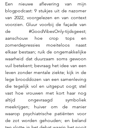
Een nieuwe aflevering van mijn 
blogpodcast: 9 stukjes uit de nazomer 
van 2022, voorgelezen en van context 
voorzien. Gluur voorbij de façade van 
de 
#GoodVibesOnly
-tijdsgeest; 
aanschouw hoe crop tops en 
zomerdepressies moeiteloos naast 
elkaar bestaan; ruik de ongemakkelijke 
waarheid dat duurzaam soms gewoon 
vuil betekent; bevraag het idee van een 
leven zonder mentale ziekte; kijk in de 
lege brooddozen van een samenleving 
die tegelijk vol en uitgeput oogt; stel 
vast hoe vrouwen met kort haar nog 
altijd ongevraagd symboliek 
meekrijgen; huiver om de manier 
waarop psychiatrische patiënten voor 
de zot worden gehouden; en beland 
ten slotte in het debat waarin het nooit 