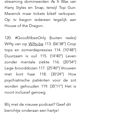
streaming domineerden As It Was van 
Harry Styles en Snap, terwijl Top Gun: 
Maverick maar tickets blééf verkopen. 
Op tv begon iedereen tegelijk aan 
House of the Dragon.
120. 
#GoodVibesOnly
 (buiten reeks) 
Wifty van op 
Wifty.be
 113. (06'38’’) Crop 
tops en zomerdepressies 114. (10'48’’) 
Duurzaam is vuil 115. (14'40’’) Leven 
zonder mentale ziekte 116. (20'54’’) 
Lege brooddozen 117. (25'40’’) Vrouwen 
met kort haar 118. (30'24’’) Hoe 
psychiatrische patiënten voor de zot 
worden gehouden 119. (35'11’’) Het is 
nooit inclusief genoeg
Blij met de nieuwe podcast? Geef dit 
berichtje onderaan een hartje!