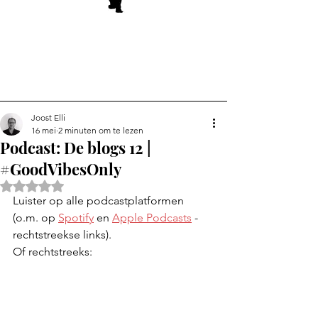
Joost Elli
16 mei
2 minuten om te lezen
Podcast: De blogs 12 |
#GoodVibesOnly
Beoordeeld met NaN uit 5 sterren.
Luister op alle podcastplatformen 
(o.m. op 
Spotify
en 
Apple Podcasts
 - 
rechtstreekse links).
Of rechtstreeks: