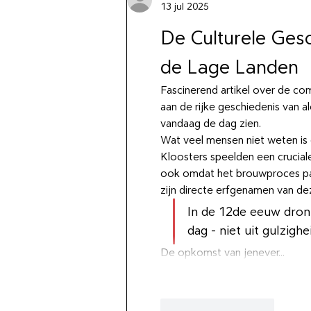
13 jul 2025
De Culturele Ges
de Lage Landen
Fascinerend artikel over de com
aan de rijke geschiedenis van a
vandaag de dag zien.
Wat veel mensen niet weten is 
Kloosters speelden een cruciale 
ook omdat het brouwproces p
zijn directe erfgenamen van dez
In de 12de eeuw dronk
dag - niet uit gulzig
De opkomst van jenever…
Like
Reageren