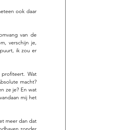
meteen ook daar 
 omvang van de 
 verschijn je, 
uurt, ik zou er 
rofiteert. Wat 
bsolute macht? 
en ze je? En wat 
vandaan mij het 
et meer dan dat 
andhaven zonder 