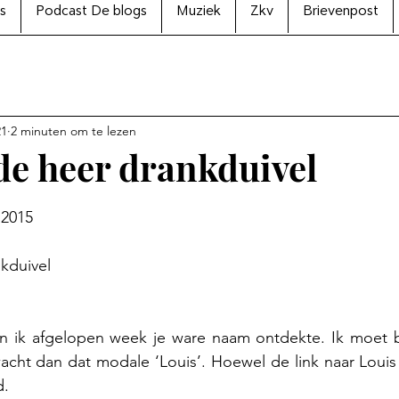
s
Podcast De blogs
Muziek
Zkv
Brievenpost
21
2 minuten om te lezen
e heer drankduivel
N uit 5 sterren.
 2015
kduivel
en ik afgelopen week je ware naam ontdekte. Ik moet b
cht dan dat modale ‘Louis’. Hoewel de link naar Louis 
d.