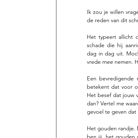
Ik zou je willen vra
de reden van dit sch
Het typeert allicht
schade die hij aanr
dag in dag uit. Moch
vrede mee nemen. Het
Een bevredigende re
betekent dat voor o
Het besef dat jouw vo
dan? Vertel me waaro
gevoel te geven dat i
Het gouden randje. N
ben jij, het gouden