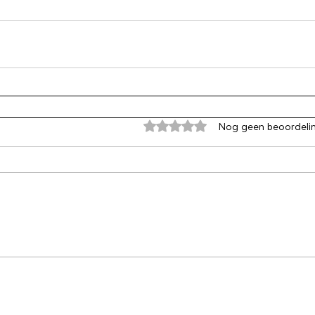
Beoordeeld met 0 uit 5 sterren
Nog geen beoordeli