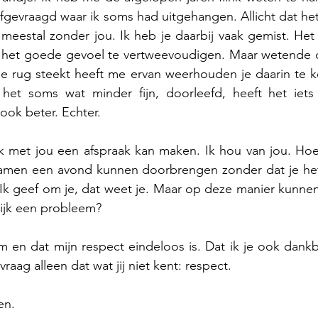
afgevraagd waar ik soms had uitgehangen. Allicht dat het
 meestal zonder jou. Ik heb je daarbij vaak gemist. Het
 het goede gevoel te vertweevoudigen. Maar wetende d
e rug steekt heeft me ervan weerhouden je daarin te ke
s het soms wat minder fijn, doorleefd, heeft het iets 
ook beter. Echter. 
ik met jou een afspraak kan maken. Ik hou van jou. Hoe
amen een avond kunnen doorbrengen zonder dat je het d
Ik geef om je, dat weet je. Maar op deze manier kunnen 
lijk een probleem?
 en dat mijn respect eindeloos is. Dat ik je ook dankb
k vraag alleen dat wat jij niet kent: respect.
en.