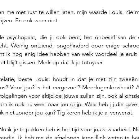
gen me met rust te willen laten, mijn waarde Louis. Zie 
rijven. En ook weer niet.
 de psychopaat, die jij ook bent, het onbesef van de
icht. Weinig ontziend, ongehinderd door enige schroom,
t ik nog enig idee hebben van welk voordeel je eruit p
 blijft gissen. Merk op dat ik je tutoyeer.
latie, beste Louis, houdt in dat je met zijn tweeën p
ns? Voor jou? Is het eergevoel? Meedogenloosheid? A
lgelingen voor altijd de jouwe zullen zijn, ook al ontzi
m ik ook nu weer naar jou grijp. Waar heb jij die gave 
k niet zonder jou kan? Tig keren heb ik je al verwenst.
u ik je te pakken heb is het tijd voor jouw waarheid. Ni
 randje. Ik heb me de afgelopen jaren flink weten te h