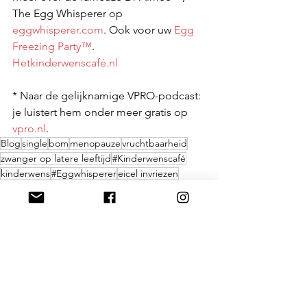
The Egg Whisperer op 
eggwhisperer.com
. Ook voor uw 
Egg 
Freezing Party™
.
Hetkinderwenscafé.nl
* Naar de gelijknamige VPRO-podcast: 
je luistert hem onder meer gratis op 
vpro.nl
.
Blog
single
bom
menopauze
vruchtbaarheid
zwanger op latere leeftijd
#Kinderwenscafé
kinderwens
#Eggwhisperer
eicel invriezen
wensouder
bommoeder
alleenstaand
#EggFreezingParty
eicelbank
recht op een kind
Blog