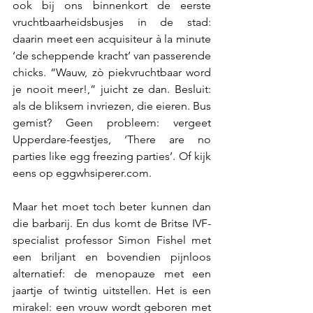
ook bij ons binnenkort de eerste 
vruchtbaarheidsbusjes in de stad: 
daarin meet een acquisiteur à la minute 
‘de scheppende kracht’ van passerende 
chicks. “Wauw, zò piekvruchtbaar word 
je nooit meer!,” juicht ze dan. Besluit: 
als de bliksem invriezen, die eieren. Bus 
gemist? Geen probleem: vergeet 
Upperdare-feestjes, ‘There are no 
parties like egg freezing parties’. Of kijk 
eens op eggwhsiperer.com.  
Maar het moet toch beter kunnen dan 
die barbarij. En dus komt de Britse IVF-
specialist professor Simon Fishel met 
een briljant en bovendien pijnloos 
alternatief: de menopauze met een 
jaartje of twintig uitstellen. Het is een 
mirakel: een vrouw wordt geboren met 