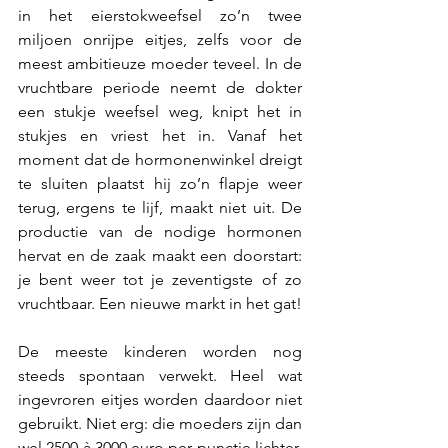
in het eierstokweefsel zo’n twee 
miljoen onrijpe eitjes, zelfs voor de 
meest ambitieuze moeder teveel. In de 
vruchtbare periode neemt de dokter 
een stukje weefsel weg, knipt het in 
stukjes en vriest het in. Vanaf het 
moment dat de hormonenwinkel dreigt 
te sluiten plaatst hij zo’n flapje weer 
terug, ergens te lijf, maakt niet uit. De 
productie van de nodige hormonen 
hervat en de zaak maakt een doorstart: 
je bent weer tot je zeventigste of zo 
vruchtbaar. Een nieuwe markt in het gat!
De meeste kinderen worden nog 
steeds spontaan verwekt. Heel wat 
ingevroren eitjes worden daardoor niet 
gebruikt. Niet erg: die moeders zijn dan 
wel 2500 à 3000 euro per punctie lichter, 