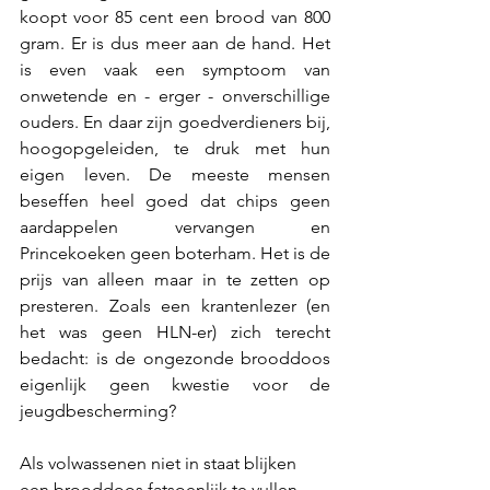
koopt voor 85 cent een brood van 800 
gram. Er is dus meer aan de hand. Het 
is even vaak een symptoom van 
onwetende en - erger - onverschillige 
ouders. En daar zijn goedverdieners bij, 
hoogopgeleiden, te druk met hun 
eigen leven. De meeste mensen 
beseffen heel goed dat chips geen 
aardappelen vervangen en 
Princekoeken geen boterham. Het is de 
prijs van alleen maar in te zetten op 
presteren. Zoals een krantenlezer (en 
het was geen HLN-er) zich terecht 
bedacht: is de ongezonde brooddoos 
eigenlijk geen kwestie voor de 
jeugdbescherming?
Als volwassenen niet in staat blijken 
een brooddoos fatsoenlijk te vullen 