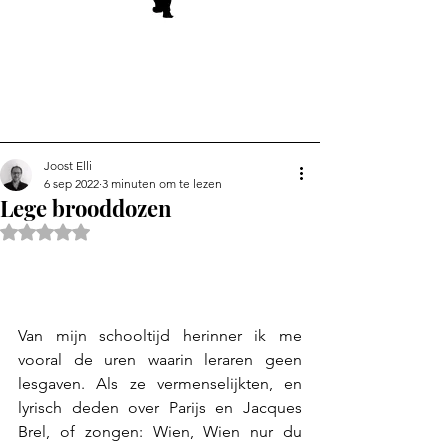
Joost Elli
6 sep 2022
3 minuten om te lezen
Lege brooddozen
Beoordeeld met NaN uit 5 sterren.
Van mijn schooltijd herinner ik me 
vooral de uren waarin leraren geen 
lesgaven. Als ze vermenselijkten, en 
lyrisch deden over Parijs en Jacques 
Brel, of zongen: Wien, Wien nur du 