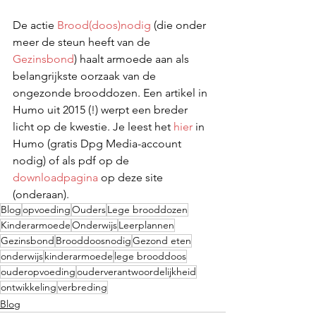
De actie 
Brood(doos)nodig
 (die onder 
meer de steun heeft van de 
Gezinsbond
) haalt armoede aan als 
belangrijkste oorzaak van de 
ongezonde brooddozen. Een artikel in 
Humo uit 2015 (!) werpt een breder 
licht op de kwestie. Je leest het 
hier
 in 
Humo (gratis Dpg Media-account 
nodig) of als pdf op de 
downloadpagina
 op deze site 
(onderaan).
Blog
opvoeding
Ouders
Lege brooddozen
Kinderarmoede
Onderwijs
Leerplannen
Gezinsbond
Brooddoosnodig
Gezond eten
onderwijs
kinderarmoede
lege brooddoos
ouderopvoeding
ouderverantwoordelijkheid
ontwikkeling
verbreding
Blog