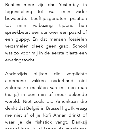
Beatles meer zijn dan Yesterday, in 
tegenstelling tot wat mijn vader 
beweerde. Leeftijdsgenoten praatten 
tot mijn verbazing tijdens hun 
spreekbeurt een uur over een paard of 
een guppy. En dat mensen fossielen 
verzamelen bleek geen grap. School 
was zo voor mij in de eerste plaats een 
ervaringstocht.
Anderzijds blijken die verplichte 
algemene vakken naderhand niet 
zinloos: ze maakten van mij een man 
(nu ja) in een min of meer bekende 
wereld. Niet zoals die Amerikaan die 
denkt dat België in Brussel ligt. Ik vraag 
me niet af of je Kofi Annan drinkt of 
waar je de fishstick vangt. Dankzij 
school ben ik, al lopen de meningen 