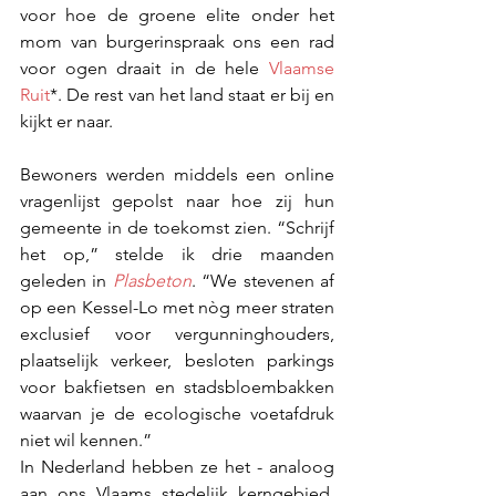
voor hoe de groene elite onder het 
mom van burgerinspraak ons een rad 
voor ogen draait in de hele 
Vlaamse 
Ruit
*. De rest van het land staat er bij en 
kijkt er naar.
Bewoners werden middels een online 
vragenlijst gepolst naar hoe zij hun 
gemeente in de toekomst zien. “Schrijf 
het op,” stelde ik drie maanden 
geleden in 
Plasbeton
. “We stevenen af 
op een Kessel-Lo met nòg meer straten 
exclusief voor vergunninghouders, 
plaatselijk verkeer, besloten parkings 
voor bakfietsen en stadsbloembakken 
waarvan je de ecologische voetafdruk 
niet wil kennen.”
In Nederland hebben ze het - analoog 
aan ons Vlaams stedelijk kerngebied, 