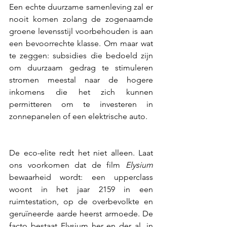
Een echte duurzame samenleving zal er 
nooit komen zolang de zogenaamde 
groene levensstijl voorbehouden is aan 
een bevoorrechte klasse. Om maar wat 
te zeggen: subsidies die bedoeld zijn 
om duurzaam gedrag te stimuleren 
stromen meestal naar de hogere 
inkomens die het zich kunnen 
permitteren om te investeren in 
zonnepanelen of een elektrische auto. 
De eco-elite redt het niet alleen. Laat 
ons voorkomen dat de film 
Elysium
bewaarheid wordt: een upperclass 
woont in het jaar 2159 in een 
ruimtestation, op de overbevolkte en 
geruïneerde aarde heerst armoede. De 
facto bestaat Elysium her en der al, in 