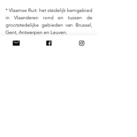
* Vlaamse Ruit: het stedelijk kerngebied 
in Vlaanderen rond en tussen de 
grootstedelijke gebieden van Brussel, 
Gent, Antwerpen en Leuven.
De Nederlandse krant Trouw maakt 
sinds 2009 de 
Duurzame 100
, een 
ranglijst van de honderd meest 
invloedrijke Nederlanders op het 
gebied van duurzame ontwikkeling. 
Met name vanaf 2019 wordt de lijst 
interessant, vanaf dan wordt gefocust 
op ‘initiatieven van onderop’.
In 2018, het jaar van onder meer de 
#metoo
, blikte de Nederlandse 
talkshow De Wereld Draait Door op 
het seizoen terug onder de naam The 